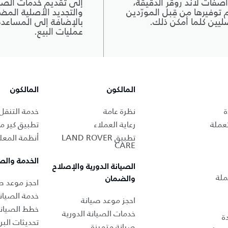
صفات لاند روڤر الدقيقة،
إلى تقديم خدمات الصيا
 توفيرها من قِبل المورّدين
والتجديد الأصلية المض
ليين كلما أمكن ذلك.
بالإضافة إلى المساعد
عمليات البيع.
المالكون
المالكون
ة
نظرة عامة
خدمة التنقل
عملة
رعاية العملاء
تطبيق كير من
تطبيق LAND ROVER
أنظمة المعل
CARE
الخدمة والص
الصيانة الدورية والإصلاح
ملة
والضمان
احجز موعد صي
خدمة الصيان
احجز موعد صيانة
خطط الصيان
خدمات الصيانة الدورية
ة
تحديثات البر
صيانة متميزة