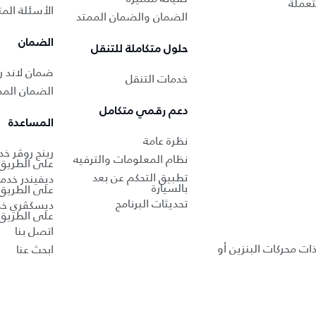
عملة
الأسئلة المت
الضمان والضمان الممتد
الضمان
حلول متكاملة للتنقل
ضمان لاند ر
خدمات التنقل
الضمان الممد
دعم رقمي متكامل
المساعدة
نظرة عامة
رينج روڤر خ
نظام المعلومات والترفيه
على الطريق
تطبيق التحكم عن بعد
ديفيندر خدم
بالسيارة
على الطريق
تحديثات البرنامج
ديسكڤري خد
على الطريق
اتصل بنا
ذات محركات البنزين أو
ابحث عنا