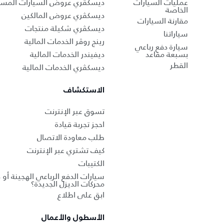
عمليات السيارات
ديسكڤري عروض السيارات المست
الخاصة
ديسكڤري عروض المالكين
مقارنة السيارات
ديسكڤري شكيلة منتجات
سياراتنا
رينج روڤر الخدمات المالية
سيارة دفع رباعي
بسبعة مقاعد
ديفيندر الخدمات المالية
القطر
ديسكڤري الخدمات المالية
الاستكشاف
تسوق عبر الإنترنت
احجز تجربة قيادة
طلب معاودة الاتصال
كيف تشتري عبر الإنترنت
الكتيبات
سيارات الدفع الرباعي الهجينة أو 
محركات الديزل الجديدة؟
ابق على اطلاع
الأسطول والأعمال