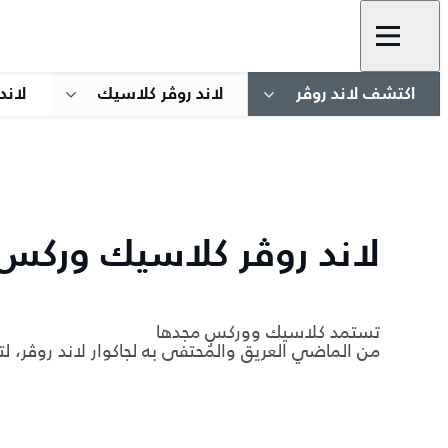
اكتشف لاند روڤر
لاند روڤر كلاسيك
لاند
لاند روڤر كلاسيك وركس
تستمد كلاسيك ووركس مجدها
من الماضي العريق والمُحتفى به لجاكوار لاند روڤر، لتم