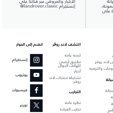
نة
الأخبار والعروض عبر قناتنا على
مونة،
إنستجرام ‎@landrover.classic
ة على
اكتشف لاند روڨر
انضم إلى الحوار
لمحة عامة
إنستغرام
 لاند روڤر
تطبيق أرضي
للهاتف الجوال
ومات والترفيه
أخبار
يوتيوب
تشكيلة منتجات لاند
يانة
روڤر
انة‎
فيسبوك
التجارب
ة
نظرة عامة
ة
تويتر
تجارب القيادة
امج