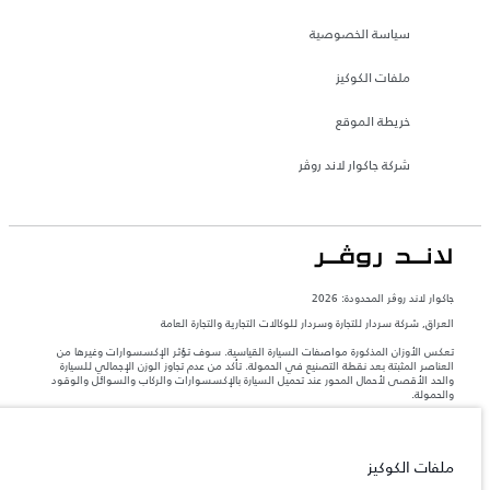
سياسة الخصوصية
ملفات الكوكيز
خريطة الموقع
شركة جاكوار لاند روڤر
جاكوار لاند روڨر المحدودة: 2026
العراق, شركة سردار للتجارة وسردار للوكالات التجارية والتجارة العامة
تعكس الأوزان المذكورة مواصفات السيارة القياسية. سوف تؤثر الإكسسوارات وغيرها من
العناصر المثبتة بعد نقطة التصنيع في الحمولة. تأكد من عدم تجاوز الوزن الإجمالي للسيارة
والحد الأقصى لأحمال المحور عند تحميل السيارة بالإكسسوارات والركاب والسوائل والوقود
والحمولة.
المعلومات والمواصفات والأسعار والألوان المذكورة على هذا الموقع قد تختلف من بلد إلى
آخر، كما أنّها قد تتغير بدون إشعار مسبق. الرجاء التواصل مع وكيلنا المحلي للتأكد من توفّرها
ملفات الكوكيز
والتحقق من الأسعار.