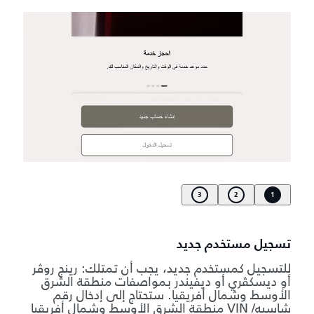
3
2
1
تسجيل مستخدم جديد
للتسجيل كمستخدم جديد، يجب أن تمتلك: رينج روڤر
أو ديسكڤري أو ديفيندر بمواصفات منطقة الشرق
الأوسط وشمال أفريقيا. ستحتاج إلى إدخال رقم
شاسيه/ VIN منطقة الشرق الأوسط وشمال أفريقيا