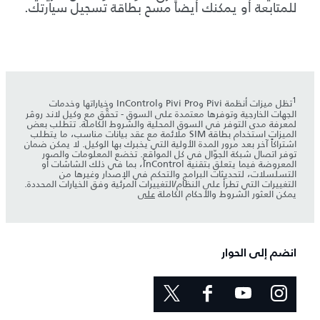
للمتابعة أو يمكنك أيضاً مسح بطاقة تسجيل سيارتك.
1
تظل ميزات أنظمة Pivi وPivi Pro وInControl وخياراتها وخدمات
الجهات الخارجية وتوفرها معتمدة على السوق - تحقَّق مع وكيل لاند روڤر
لمعرفة مدى التوفر في السوق المحلية والشروط الكاملة. تتطلب بعض
الميزات استخدام بطاقة SIM ملائمة مع عقد بيانات مناسب، ما يتطلب
اشتراكاً آخر بعد مرور المدة الأولية التي يخبرك بها الوكيل. لا يمكن ضمان
توفر اتصال شبكة الجوّال في كل المواقع. تخضع المعلومات والصور
المعروضة فيما يتعلق بتقنية InControl، بما في ذلك الشاشات أو
التسلسلات، لتحديثات البرامج والتحكم في الإصدار وغيرها من
التغييرات التي تطرأ على النظام/التغييرات المرئية وفق الخيارات المحددة.
يمكن العثور الشروط والأحكام الكاملة
على
انضم إلى الحوار