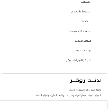
الوظائف
الشروط والأحكام
ابحث عنا
سياسة الخصوصية
ملفات الكوكيز
خريطة الموقع
شركة جاكوار لاند روڤر
جاكوار لاند روڨر المحدودة: 2026
العراق, شركة سردار للتجارة وسردار للوكالات التجارية والتجارة العامة
تعكس الأوزان المذكورة مواصفات السيارة القياسية. سوف تؤثر الإكسسوارات وغيرها من
العناصر المثبتة بعد نقطة التصنيع في الحمولة. تأكد من عدم تجاوز الوزن الإجمالي للسيارة
والحد الأقصى لأحمال المحور عند تحميل السيارة بالإكسسوارات والركاب والسوائل والوقود