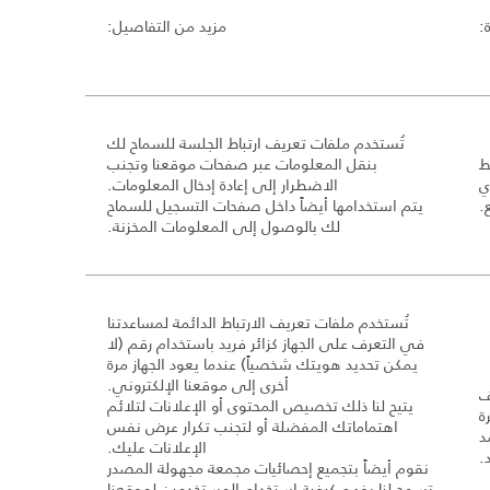
:
مزيد من التفاصيل
:
تُستخدم ملفات تعريف ارتباط الجلسة للسماح لك
ط
بنقل المعلومات عبر صفحات موقعنا وتجنب
ي
الاضطرار إلى إعادة إدخال المعلومات
.
.
يتم استخدامها أيضاً داخل صفحات التسجيل للسماح
لك بالوصول إلى المعلومات المخزنة
.
تُستخدم ملفات تعريف الارتباط الدائمة لمساعدتنا
في التعرف على الجهاز كزائر فريد باستخدام رقم
(
لا
يمكن تحديد هويتك شخصياً
)
عندما يعود الجهاز مرة
أخرى إلى موقعنا الإلكتروني
.
ف
يتيح لنا ذلك تخصيص المحتوى أو الإعلانات لتلائم
ة
اهتماماتك المفضلة أو لتجنب تكرار عرض نفس
د
الإعلانات عليك
.
.
نقوم أيضاً بتجميع إحصائيات مجمعة مجهولة المصدر
تسمح لنا بفهم كيفية استخدام المستخدمين لموقعنا