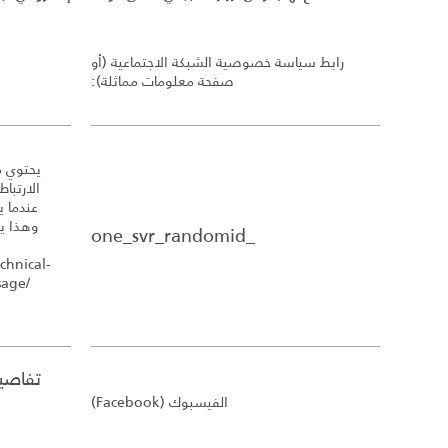
رابط سياسة خصوصية الشبكة الاجتماعية
(
أو
صفحة معلومات مماثلة
):
يحتوي م
الارتبا
عندما ي
_one_svr_randomid
chnical-
sage/
تفاصيل
الفيسبوك
(Facebook)