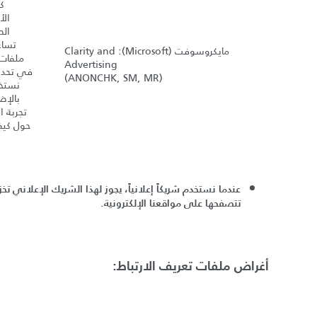
ك
الأ
الص
تساع
مايكروسوفت
(Microsoft): Clarity and
ملفات ت
Advertising
في تحديد
(ANONCHK, SM, MR)
نستخد
بالإض
تجربة ا
حول كيف
عندما نستخدم شريكاً إعلانياً، يجوز لهذا الشريك الإعلاني تخ
تتصفحها على مواقعنا الإلكترونية
.
أغراض ملفات تعريف الارتباط
: