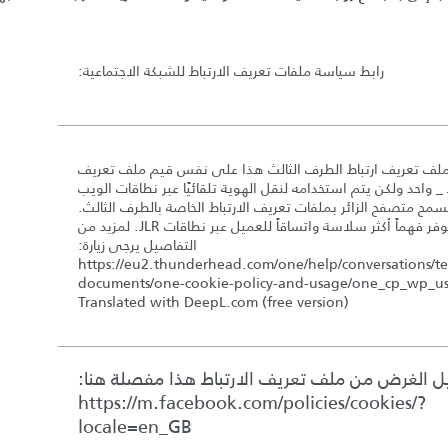
رابط سياسة ملفات تعريف الارتباط للشبكة الاجتماعية
:
لف تعريف ارتباط الطرف الثالث هذا على نفس قيم ملف تعريف
ط _ واحد ولكن يتم استخدامه لنقل الهوية تلقائيًا عبر نطاقات الويب
سمح متصفح الزائر بملفات تعريف الارتباط الخاصة بالطرف الثالث.
وهذا يوفر فهماً أكثر سلاسة واتساقاً للعميل عبر نطاقات JLR. لمزيد من
التفاصيل يرجى زيارة:
https://eu2.thunderhead.com/one/help/conversations/te
documents/one-cookie-policy-and-usage/one_cp_wp_u
Translated with DeepL.com (free version)
 الغرض من ملف تعريف الارتباط هذا مفصلة هنا:
https://m.facebook.com/policies/cookies/?
locale=en_GB