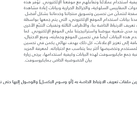
يفية استخدام عملائنا وتفاعلهم مع موقعنا الإلكتروني. توّفر هذه
دوات المقاييس السلوكية، والخرائط الحرارية وبيانات إعادة مشاهدة
فحة لنتمكّن من تحسين وتسويق منتجاتنا وخدماتنا بشكل أفضل.
دنا بيانات استخدام الموقع الإلكتروني، التي يتم جمعها بواسطة
عريف الارتباط الخاصة بنا، والأطراف الثالثة وتقنيات التتبّع الأخرى
 مدى شعبية عروضنا واستراتيجيتنا على الموقع الإلكتروني. كما
م هذه البيانات أيضاً في تحسين الموقع وحمايته، ومنع الاحتيال،
افة إلى تعزيز الإعلانات، كل ذلك بهدف نهائي يكمن في تحسين
لمستخدم وتخصيصها أكثر بما يتناسب مع احتياجاته. لمعرفة المزيد
ية جمع مايكروسوفت لهذه البيانات وكيفية استخدامها، يرجى زيارة
بيان الخصوصية الخاص بـمايكروسوفت.
زين ملفات تعريف الارتباط الخاصة به
[
أو وسوم البكسل
]
والوصول إليها حتى نت