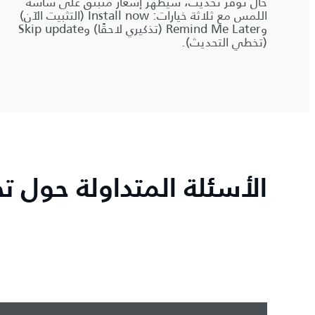
حال توفر تحديث، سيظهر إشعار منبثق على شاشة
اللمس مع ثلاثة خيارات: Install now (التثبيت الآن)
وRemind Me Later (تذكيري لاحقًا) وSkip update
(تخطي التحديث).
الأسئلة المتداولة حول تح