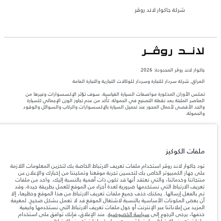
شركة جاكوار لاند روڤر
جاكوار لاند روڨر المحدودة: 2026
العراق, شركة سردار للتجارة وسردار للوكالات التجارية والتجارة العامة
تعكس الأوزان المذكورة مواصفات السيارة القياسية. سوف تؤثر الإكسسوارات وغيرها من
العناصر المثبتة بعد نقطة التصنيع في الحمولة. تأكد من عدم تجاوز الوزن الإجمالي للسيارة
والحد الأقصى لأحمال المحور عند تحميل السيارة بالإكسسوارات والركاب والسوائل والوقود
والحمولة.
المعلومات والمواصفات والأسعار والألوان المذكورة على هذا الموقع قد تختلف من بلد إلى
آخر، كما أنّها قد تتغير بدون إشعار مسبق. الرجاء التواصل مع وكيلنا المحلي للتأكد من توفّرها
والتحقق من الأسعار.
ملفات الكوكيز
إن النقص العالمي في أشباه الموصلات يؤثر حاليًا
ملاحظة مهمة حول الصور والمواصفات.
تود جاكوار لاند روڤر استخدام ملفات تعريف الارتباط الخاصة بك لتخزين المعلومات اللازمة
في مواصفات تصميم السيارات وتوفر الخيارات وتوقيتات التصاميم. هذا ظرف ديناميكي
على جهاز الكمبيوتر الخاص بك لتحسين تجربة موقعنا وتمكيننا من إخبارك والإعلان عن
للغاية، ونتيجة لذلك، قد لا تمثّل الصور المستخدَمة ضمن موقع الويب حاليًا المواصفات الحالية
منتجاتنا وخدماتنا، والتي نعتقد أنها قد تكون ذات أهمية بالنسبة إليك. واحد من ملفات
بالكامل بالنسبة إلى الميزات والخيارات والحلية ومجموعات الألوان. يرجى استشارة وكيلك الذي
تعريف الارتباط التي نستخدمها ضرورية لعدة أجزاء من الموقع للعمل بطريقة جيدة، وقد
سيتمكّن من تأكيد أي تقييدات حالية معك للسماح لك باتخاذ قرار مدروس
تم بالفعل إرسالها. يمكنك حذف جميع ملفات تعريف الارتباط من هذا الموقع وحظرها، إلا
الأرقام المقدمة هي نتيجة لاختبارات المصنع الرسمية وفقاً لتشريعات الاتحاد الأوروبي. قد
أن بعض المكونات الأساسية بالنسبة لاشتغال الموقع قد لا تعمل بشكل صحيح. لمعرفة
يتباين استهلك الوقود الفعلي للمركبة عن ذلك المتحقق في تلك الاختبارات كما أن هذه
المزيد عن إعلاناتنا عبر الإنترنت أو حول ملفات تعريف الارتباط التي نستخدمها وكيفية
الأرقام بغرض المقارنة فحسب.
حذفها، يرجى الرجوع إلى
سياسة الخصوصية
. عند الإغلاق، فإنك توافق على استخدام