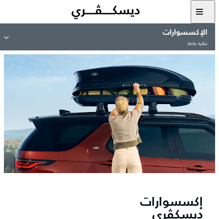
الإكسسوارات
نظرة عامة
إكسسوارات
ديسكڤري