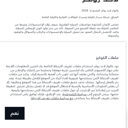
جاكوار لاند روڨر المحدودة: 2026
العراق, شركة سردار للتجارة وسردار للوكالات التجارية والتجارة العامة
تعكس الأوزان المذكورة مواصفات السيارة القياسية. سوف تؤثر الإكسسوارات وغيرها من
العناصر المثبتة بعد نقطة التصنيع في الحمولة. تأكد من عدم تجاوز الوزن الإجمالي للسيارة
والحد الأقصى لأحمال المحور عند تحميل السيارة بالإكسسوارات والركاب والسوائل والوقود
والحمولة.
المعلومات والمواصفات والأسعار والألوان المذكورة على هذا الموقع قد تختلف من بلد إلى
آخر، كما أنّها قد تتغير بدون إشعار مسبق. الرجاء التواصل مع وكيلنا المحلي للتأكد من توفّرها
والتحقق من الأسعار.
ملفات الكوكيز
إن النقص العالمي في أشباه الموصلات يؤثر حاليًا
ملاحظة مهمة حول الصور والمواصفات.
تود جاكوار لاند روڤر استخدام ملفات تعريف الارتباط الخاصة بك لتخزين المعلومات اللازمة
في مواصفات تصميم السيارات وتوفر الخيارات وتوقيتات التصاميم. هذا ظرف ديناميكي
على جهاز الكمبيوتر الخاص بك لتحسين تجربة موقعنا وتمكيننا من إخبارك والإعلان عن
للغاية، ونتيجة لذلك، قد لا تمثّل الصور المستخدَمة ضمن موقع الويب حاليًا المواصفات الحالية
منتجاتنا وخدماتنا، والتي نعتقد أنها قد تكون ذات أهمية بالنسبة إليك. واحد من ملفات
بالكامل بالنسبة إلى الميزات والخيارات والحلية ومجموعات الألوان. يرجى استشارة وكيلك الذي
تعريف الارتباط التي نستخدمها ضرورية لعدة أجزاء من الموقع للعمل بطريقة جيدة، وقد
سيتمكّن من تأكيد أي تقييدات حالية معك للسماح لك باتخاذ قرار مدروس
تم بالفعل إرسالها. يمكنك حذف جميع ملفات تعريف الارتباط من هذا الموقع وحظرها، إلا
الأرقام المقدمة هي نتيجة لاختبارات المصنع الرسمية وفقاً لتشريعات الاتحاد الأوروبي. قد
أن بعض المكونات الأساسية بالنسبة لاشتغال الموقع قد لا تعمل بشكل صحيح. لمعرفة
يتباين استهلك الوقود الفعلي للمركبة عن ذلك المتحقق في تلك الاختبارات كما أن هذه
المزيد عن إعلاناتنا عبر الإنترنت أو حول ملفات تعريف الارتباط التي نستخدمها وكيفية
الأرقام بغرض المقارنة فحسب.
حذفها، يرجى الرجوع إلى
سياسة الخصوصية
. عند الإغلاق، فإنك توافق على استخدام
ملفات تعريف الارتباط بما يتماشى
مع سياسة ملفات تعريف الارتباط
.
نعم
عرض المزيد
ابحث عن وكيل