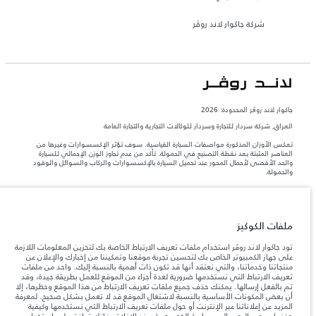
شركة جاكوار لاند روڤر
جاكوار لاند روڨر المحدودة: 2026
العراق, شركة سردار للتجارة وسردار للوكالات التجارية والتجارة العامة
تعكس الأوزان المذكورة مواصفات السيارة القياسية. سوف تؤثر الإكسسوارات وغيرها من
العناصر المثبتة بعد نقطة التصنيع في الحمولة. تأكد من عدم تجاوز الوزن الإجمالي للسيارة
والحد الأقصى لأحمال المحور عند تحميل السيارة بالإكسسوارات والركاب والسوائل والوقود
والحمولة.
المعلومات والمواصفات والأسعار والألوان المذكورة على هذا الموقع قد تختلف من بلد إلى
آخر، كما أنّها قد تتغير بدون إشعار مسبق. الرجاء التواصل مع وكيلنا المحلي للتأكد من توفّرها
والتحقق من الأسعار.
ملفات الكوكيز
إن النقص العالمي في أشباه الموصلات يؤثر حاليًا
ملاحظة مهمة حول الصور والمواصفات.
تود جاكوار لاند روڤر استخدام ملفات تعريف الارتباط الخاصة بك لتخزين المعلومات اللازمة
في مواصفات تصميم السيارات وتوفر الخيارات وتوقيتات التصاميم. هذا ظرف ديناميكي
على جهاز الكمبيوتر الخاص بك لتحسين تجربة موقعنا وتمكيننا من إخبارك والإعلان عن
للغاية، ونتيجة لذلك، قد لا تمثّل الصور المستخدَمة ضمن موقع الويب حاليًا المواصفات الحالية
منتجاتنا وخدماتنا، والتي نعتقد أنها قد تكون ذات أهمية بالنسبة إليك. واحد من ملفات
بالكامل بالنسبة إلى الميزات والخيارات والحلية ومجموعات الألوان. يرجى استشارة وكيلك الذي
تعريف الارتباط التي نستخدمها ضرورية لعدة أجزاء من الموقع للعمل بطريقة جيدة، وقد
سيتمكّن من تأكيد أي تقييدات حالية معك للسماح لك باتخاذ قرار مدروس
تم بالفعل إرسالها. يمكنك حذف جميع ملفات تعريف الارتباط من هذا الموقع وحظرها، إلا
الأرقام المقدمة هي نتيجة لاختبارات المصنع الرسمية وفقاً لتشريعات الاتحاد الأوروبي. قد
أن بعض المكونات الأساسية بالنسبة لاشتغال الموقع قد لا تعمل بشكل صحيح. لمعرفة
يتباين استهلك الوقود الفعلي للمركبة عن ذلك المتحقق في تلك الاختبارات كما أن هذه
المزيد عن إعلاناتنا عبر الإنترنت أو حول ملفات تعريف الارتباط التي نستخدمها وكيفية
الأرقام بغرض المقارنة فحسب.