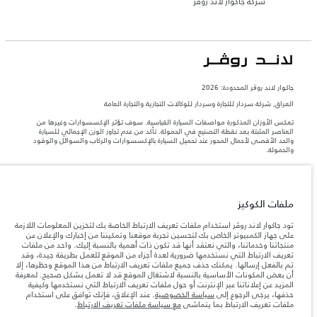
شركة جاكوار لاند روڤر
جاكوار لاند روڨر المحدودة: 2026
العراق, شركة سردار للتجارة وسردار للوكالات التجارية والتجارة العامة
تعكس الأوزان المذكورة مواصفات السيارة القياسية. سوف تؤثر الإكسسوارات وغيرها من
العناصر المثبتة بعد نقطة التصنيع في الحمولة. تأكد من عدم تجاوز الوزن الإجمالي للسيارة
والحد الأقصى لأحمال المحور عند تحميل السيارة بالإكسسوارات والركاب والسوائل والوقود
والحمولة.
المعلومات والمواصفات والأسعار والألوان المذكورة على هذا الموقع قد تختلف من بلد إلى
آخر، كما أنّها قد تتغير بدون إشعار مسبق. الرجاء التواصل مع وكيلنا المحلي للتأكد من توفّرها
والتحقق من الأسعار.
ملفات الكوكيز
إن النقص العالمي في أشباه الموصلات يؤثر حاليًا
ملاحظة مهمة حول الصور والمواصفات.
تود جاكوار لاند روڤر استخدام ملفات تعريف الارتباط الخاصة بك لتخزين المعلومات اللازمة
في مواصفات تصميم السيارات وتوفر الخيارات وتوقيتات التصاميم. هذا ظرف ديناميكي
على جهاز الكمبيوتر الخاص بك لتحسين تجربة موقعنا وتمكيننا من إخبارك والإعلان عن
للغاية، ونتيجة لذلك، قد لا تمثّل الصور المستخدَمة ضمن موقع الويب حاليًا المواصفات الحالية
منتجاتنا وخدماتنا، والتي نعتقد أنها قد تكون ذات أهمية بالنسبة إليك. واحد من ملفات
بالكامل بالنسبة إلى الميزات والخيارات والحلية ومجموعات الألوان. يرجى استشارة وكيلك الذي
تعريف الارتباط التي نستخدمها ضرورية لعدة أجزاء من الموقع للعمل بطريقة جيدة، وقد
سيتمكّن من تأكيد أي تقييدات حالية معك للسماح لك باتخاذ قرار مدروس
تم بالفعل إرسالها. يمكنك حذف جميع ملفات تعريف الارتباط من هذا الموقع وحظرها، إلا
الأرقام المقدمة هي نتيجة لاختبارات المصنع الرسمية وفقاً لتشريعات الاتحاد الأوروبي. قد
أن بعض المكونات الأساسية بالنسبة لاشتغال الموقع قد لا تعمل بشكل صحيح. لمعرفة
يتباين استهلك الوقود الفعلي للمركبة عن ذلك المتحقق في تلك الاختبارات كما أن هذه
المزيد عن إعلاناتنا عبر الإنترنت أو حول ملفات تعريف الارتباط التي نستخدمها وكيفية
الأرقام بغرض المقارنة فحسب.
حذفها، يرجى الرجوع إلى
سياسة الخصوصية
. عند الإغلاق، فإنك توافق على استخدام
ملفات تعريف الارتباط بما يتماشى
مع سياسة ملفات تعريف الارتباط
.