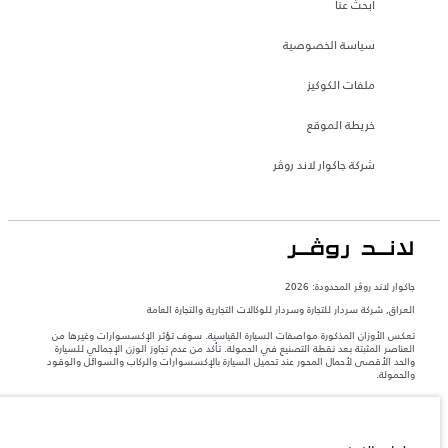
ابحث عنا
سياسة الخصوصية
ملفات الكوكيز
خريطة الموقع
شركة جاكوار لاند روڤر
جاكوار لاند روڨر المحدودة: 2026
العراق, شركة سردار للتجارة وسردار للوكالات التجارية والتجارة العامة
تعكس الأوزان المذكورة مواصفات السيارة القياسية. سوف تؤثر الإكسسوارات وغيرها من
العناصر المثبتة بعد نقطة التصنيع في الحمولة. تأكد من عدم تجاوز الوزن الإجمالي للسيارة
والحد الأقصى لأحمال المحور عند تحميل السيارة بالإكسسوارات والركاب والسوائل والوقود
والحمولة.
المعلومات والمواصفات والأسعار والألوان المذكورة على هذا الموقع قد تختلف من بلد إلى
آخر، كما أنّها قد تتغير بدون إشعار مسبق. الرجاء التواصل مع وكيلنا المحلي للتأكد من توفّرها
والتحقق من الأسعار.