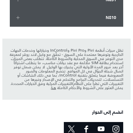
N810
تظل ميزات أنظمة Pivi وPivi Pro وInControl وخياراتها وخدمات الجهات
الخارجية وتوفرها معتمدة على السوق - تحقَّق مع وكيل لاند روڤر لمعرفة
مدى التوفر في السوق المحلية والشروط الكاملة. تتطلب بعض الميزات
استخدام بطاقة SIM ملائمة مع عقد بيانات مناسب، ما يتطلب اشتراكاً
آخر بعد مرور المدة الأولية التي يخبرك بها الوكيل. لا يمكن ضمان توفر
اتصال شبكة الجوّال في كل المواقع. تخضع المعلومات والصور
المعروضة فيما يتعلق بتقنية InControl، بما في ذلك الشاشات أو
التسلسلات، لتحديثات البرامج والتحكم في الإصدار وغيرها من
التغييرات التي تطرأ على النظام/التغييرات المرئية وفق الخيارات المحددة.
يمكن العثور على الشروط والأحكام الكاملة
هنا
.
انضم إلى الحوار