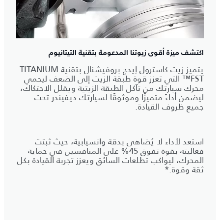
اكتشف ميزة أقوى زيوتنا المدعومة بتقنية التيتانيوم
يتميز زيت كاسترول إيدج بروفيشنال بتقنية TITANIUM
FST™ التي تعزز قوة طبقة الزيت إلى الضعف ليحمي
محرك سيارتك من تآكل الطبقة الزيتية ويقلل الاحتكاك،
ليضمن أداءً متميزًا وموثوقًا لسيارتك ديفيندر تحت
جميع ظروف القيادة.
استعد لأداء لا يُضاهى بدقة وانسيابية، حيث ثبتت
فعاليته بقوة تفوق 45% على المنافسين في حماية
المحرك، ليواكب تطلعات السائق ويعزز تجربة القيادة بكل
ثقة وقوة.*