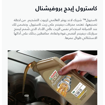
كاسترول إيدج بروفيشنال
كاسترول™ شريك لاند روڤر العالمي لزيوت التشحيم. من لحظة
تصنيعها، تعتمد محركات ديفيندر على زيت كاسترول. ونضمن لك
عند الصيانة استخدام نفس الزيت عالي الأداء الذي صُمم ليمنح
سيارتك ديفيندر أقصى قوة وكفاءة، محافظين بذلك على أدائها
الاستثنائي طوال عمرها.