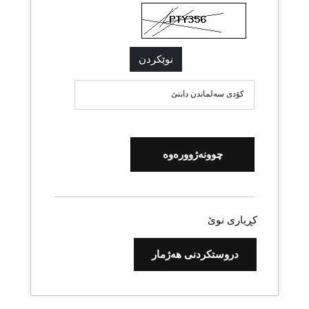
نوێکردن
کۆدی سەلماندن دابنێ
چوونەژوورەوە
کڕیاری نوێ
دروستکردنی هەژمار