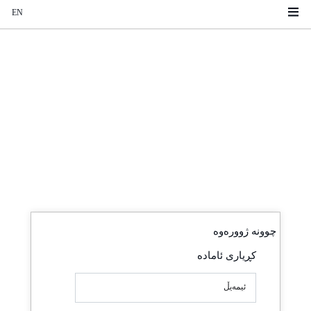
EN
چوونە ژوورەوە
کڕیاری ئامادە
ئیمەیڵ