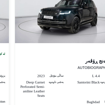
لە کۆ
نج ڕۆڤەر
AUTOBIOGRAP
4.4 L
ساڵی مۆدێل
2023
بزوێن
ەوە
Santorini Black
بەشی ناوەوە
Deep Garnet
بەشی
Perforated Semi-
aniline Leather
Seats
tion
Baghdad