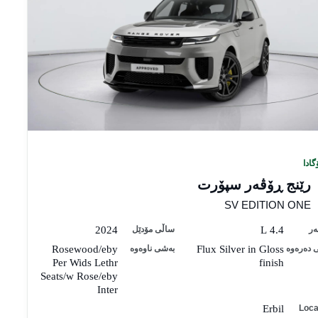
گادا
رێنج ڕۆڤەر سپۆرت
SV EDITION ONE
ەر
4.4 L
ساڵی مۆدێل
2024
 دەرەوە
Flux Silver in Gloss
بەشی ناوەوە
Rosewood/eby
Per Wids Lethr
finish
Seats/w Rose/eby
Inter
Erbil
Loca