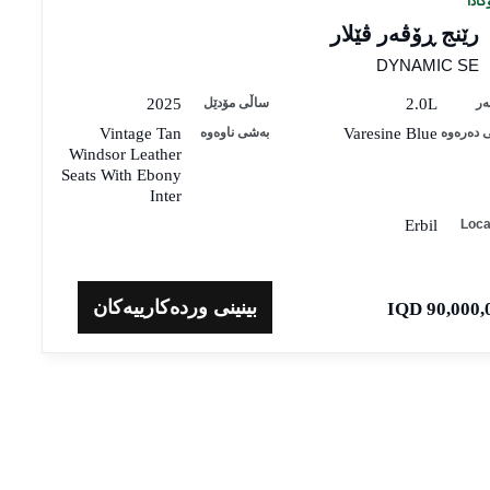
گادا
رێنج ڕۆڤەر ڤێلار
DYNAMIC SE
ەر
2.0L
ساڵی مۆدێل
2025
 دەرەوە
Varesine Blue
بەشی ناوەوە
Vintage Tan
Windsor Leather
Seats With Ebony
Inter
Erbil
Loca
بینینی وردەکارییەکان
90,000,000