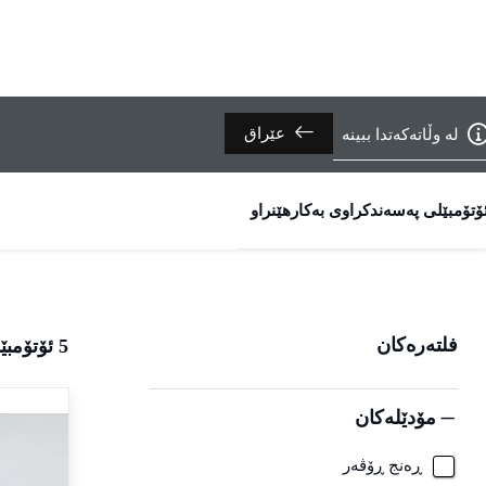
عێراق
لە وڵاتەکەتدا ببینە
ۆتۆمبێلی پەسەندکراوی بەکارهێنراو
فلتەرەکان
5
ئۆتۆمب
مۆدێلەکان
ڕەنج ڕۆڤەر