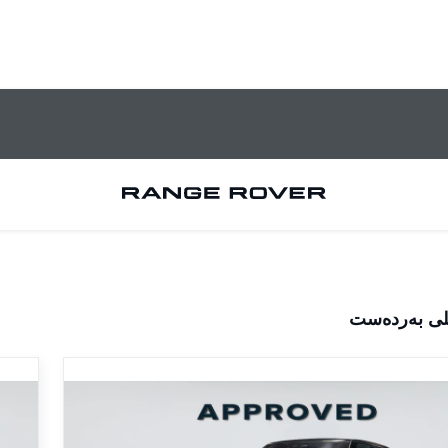
ێلی بەردەست