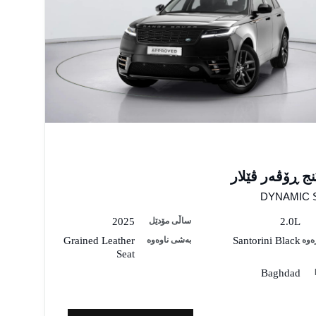
نج ڕۆڤەر ڤێلار
DYNAMIC 
2.0L
ساڵی مۆدێل
2025
ەوە
Santorini Black
بەشی ناوەوە
Grained Leather
Seat
Baghdad