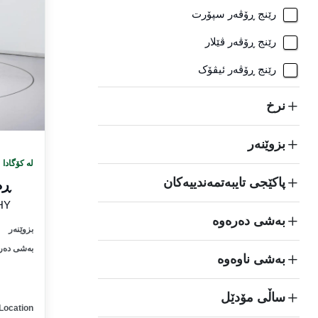
رێنج ڕۆڤەر سپۆرت
رێنج ڕۆڤەر ڤێلار
رێنج ڕۆڤەر ئیڤۆک
نرخ
بزوێنەر
لە کۆگادا
پاکێجی تایبەتمەندییەکان
ڕە
HY
بەشی دەرەوە
بزوێنەر
بەشی دەر
بەشی ناوەوە
ساڵی مۆدێل
Location