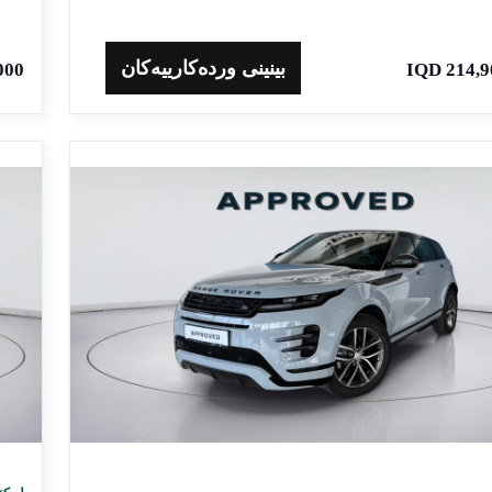
بینینی وردەکارییەکان
 IQD
214,900