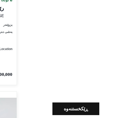
لە کۆگادا
رێ
SE
بزوێنەر
بەشی دەر
Location
0,000 IQD
ڕێکخستنەوە