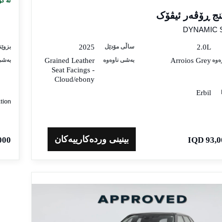
لە کۆ
نج ڕۆڤەر ئیڤۆک
DYNAMIC 
2.0L
ساڵی مۆدێل
2025
بزوێن
ەوە
Arroios Grey
بەشی ناوەوە
Grained Leather
بەشی
Seat Facings -
Cloud/ebony
Erbil
tion
بینینی وردەکارییەکان
 IQD
93,00