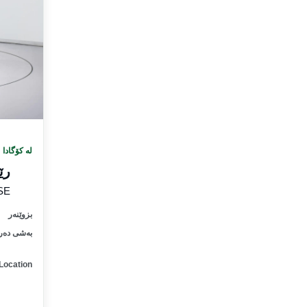
لە کۆگادا
رێ
SE
بزوێنەر
بەشی دەر
Location