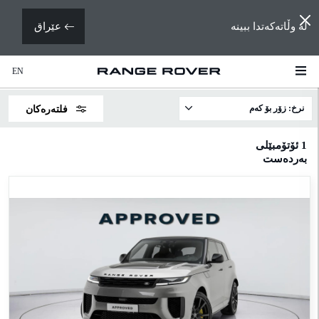
لە وڵاتەکەتدا ببینە
عێراق
EN
نرخ: زۆر بۆ کەم
فلتەرەکان
ۆدێلەکان
1
ئۆتۆمبێلی
بەردەست
ڕەنج
ڕۆڤەر
رێنج
ڕۆڤەر
سپۆرت
رێنج
ڕۆڤەر
ڤێلار