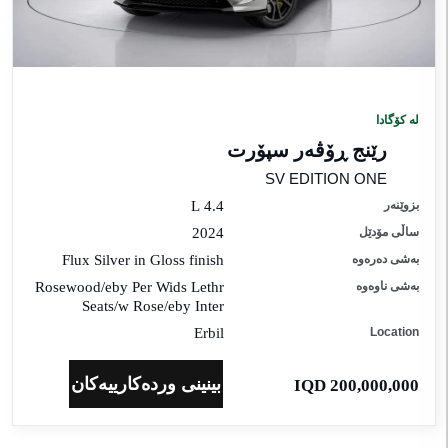
رێنج
ڕۆڤەر
ئیڤۆک
رخ
لە کۆگادا
زوێنەر
رێنج ڕۆڤەر سپۆرت
SV EDITION ONE
اکێجی
بزوێنەر
4.4 L
ایبەتمەندییەکان
ساڵی مۆدێل
2024
بەشی دەرەوە
Flux Silver in Gloss finish
ەشی
بەشی ناوەوە
Rosewood/eby Per Wids Lethr
ەرەوە
Seats/w Rose/eby Inter
Erbil
Location
ەشی
اوەوە
بینینی وردەکارییەکان
200,000,000 IQD
اڵی
ۆدێل