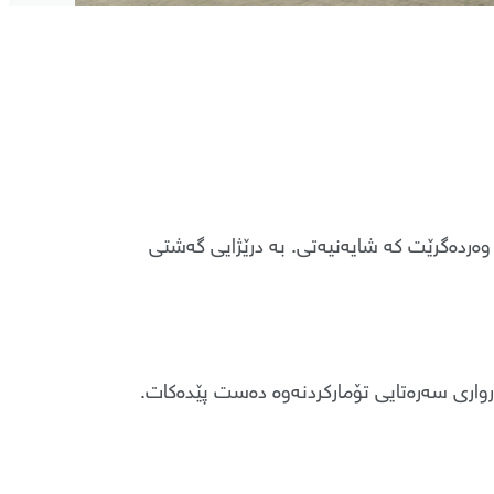
وەردەگرێت کە شایەنیەتی. بە درێژایی گەشتی