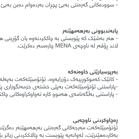
- سوودەکانی گەرەنتی بەبێ پچڕان بەردەوام دەبن بەبێ گو
پابەندبوونی بەرهەمهێنەر
- هەر بەشێک کە پێویستی بە چاککردنەوە یان گۆڕینی هە
لاند ڕۆڤەر لە ناوچەی MENA چارەسەر دەکرێت.
بەرپرسیارێتی خاوەنەکە
- کاتێک کەموکوڕییەک دۆزرایەوە، ئۆتۆمبێلەکەت بەپەلە
-پاراستنی ئۆتۆمبێلەکەت بەپێی خشتەی خزمەتگوزاری پێشنیارکراوی (13,000 کم یان 12 مانگ، هەر کامی
- پاراستنی بەڵگەنامەی هەموو کارە تەواوکراوەکانی چاکک
ڕەچاوکردنی ناوچەیی
ئۆتۆمبێلەکەت مەرجەکانی گەرەنتی بەرهەمهێنەر دەگرێتەو
بەکاردەهێنرێت، لەوانەیە پێویست بە چالاککردنی زیاتر بێت