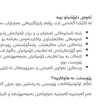
ئەوەی داپۆشراو نییە
لە کاتێکدا گەرەنتی لاند ڕۆڤەر پارێزگارییەکی بەرفراوان
شتە ئاساییەکانی لەبەرکردن و دڕان (لەوانەش پاد
شتومەکی بەکارهێنراوی چاککردنەوەی بەرنامە بۆ داڕ
زیانەکانی خراپ بەکارهێنان، پشتگوێخستن، ڕووداو
ئەو گۆڕانکاریانەی کە لەلایەن کۆمپانیای جاگوار لان
تایەکان بە جیا لەلایەن کۆمپانیای بەرهەمهێنەری ت
پێویست بوو.
وردەکاری تەواوی گەرەنتی و دەرچوونەکان لە کتێبی
پێویستت بە هاوکارییە؟
ئەگەر ئۆتۆمبێلەکەت پێویستی بە پشکنین بوو بەپێی گەرەن
ئەم گەرەنتییە گەرەنتیە تەواوکەری بەرهەمهێنەرە و کاریگ