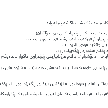
 دەکات، هەندێک شت ناگرێتەوە، لەوانە:
ی برێک، دیسک و پێکهاتەکانی تری خۆلێدان)
ێژراو (چەورکەر، فلتەر، پشتێنەی لێخوڕین و هتد)
 یان چاککردنەوەی نادروست
د ڕۆڤەر سنووردار ڕێگەپێنەدراون
ایەکان داپۆشراون. بەڵام فرۆشیارێکی ڕێپێدراوی جاگوار لاند ڕۆڤەر
 ڕێنمایی خاوەنەکەتدا ببینە. ئەمەش دەتوانرێت بە شێوەیەکی دیجی
تی، تەنها پەیوەندی بە نزیکترین بریکاری ڕێگەپێدراوی لاند ڕۆڤە
ەری لەسەر مافە یاساییەکانتان لەژێر یاسا نیشتمانییە کارپێکراوەکا