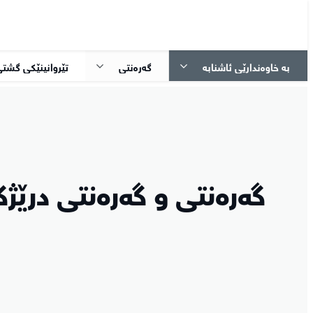
بە خاوەندارێی ئاشنابە
گەرەنتی
تێڕوانینێکی گشت
گەرەنتی و گەرەنتی درێژک