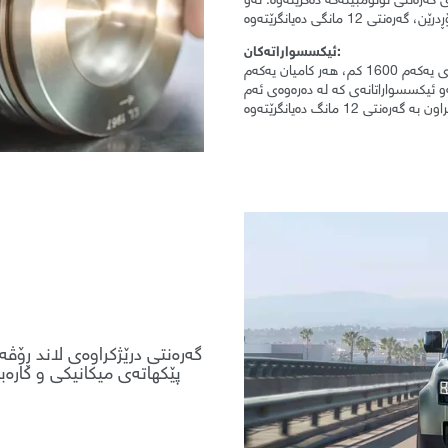
ئیکسسواراتەکان:
هەر ئیکسسواراتێک لە ماوەی مانگی یەکەمی خاوەندارێتیدا (یان لە ماوەی یەکەم 1600 کم، هەر کامیان یەکەم
ەو ئیکسسواراتانەی کە لە دەرەوەی ئەم
گەرەنتی درێژکراوەی لاند ڕۆڤەر
پێکهاتەی میکانیکی و کارەب