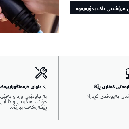
 فرۆشتنی تاک بدۆزەرەوە
رمەتی کەناری ڕێگا
داوای خزمەتگوزارییەک 
ندی پەیوەندی کڕیاران
بە چاودێری ورد و بەپێی
خۆت، ڕەنگینیی و کارایی 
ڕۆڤەرەکەت بپارێزە.