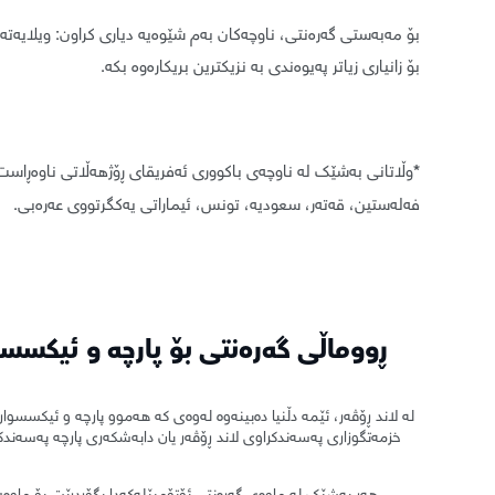
بۆ زانیاری زیاتر پەیوەندی بە نزیکترین بریکارەوە بکە.
*
فەلەستین، قەتەر، سعودیە، تونس، ئیماراتی یەکگرتووی عەرەبی.
ڕووماڵی گەرەنتی بۆ پارچە و ئیکسسو
لە لاند ڕۆڤەر، ئێمە دڵنیا دەبینەوە لەوەی کە هەموو پارچە و ئیکسسوا
خزمەتگوزاری پەسەندکراوی لاند ڕۆڤەر یان دابەشکەری پارچە پەسەندکراو
هەر بەشێک لە ماوەی گەرەنتی ئۆتۆمبێلەکەدا بگۆڕدرێت بۆ ماوەی 