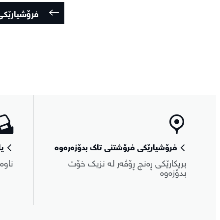
فرۆشیارێکی
فرۆشیارێکی فرۆشتنی تاک بدۆزەرەوە
یا
بریکارێکی ڕەنج ڕۆڤەر لە نزیک خۆت
ناوە
بدۆزەوە