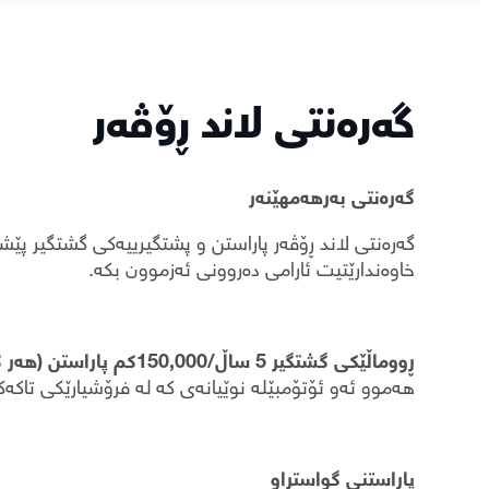
گەرەنتی لاند ڕۆڤەر
گەرەنتی بەرهەمهێنەر
گەرەنتی لاند ڕۆڤەر پاراستن و پشتگیرییەکی گشتگیر پێ
خاوەندارێتیت ئارامی دەروونی ئەزموون بکە.
ڕووماڵێکی گشتگیر 5 ساڵ/150,000کم پاراستن (هەر کامیان یەکەمجار ڕووبدات)
هەموو ئەو ئۆتۆمبێلە نوێیانەی کە لە فرۆشیارێکی تاکەکەسی MENA* کڕدراون سوودمەندن لە داپۆشینی گەرەنتی، لە بەرواری سەرەتایی تۆمارکردنەو
پاراستنی گواستراو