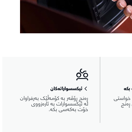
بکە
ئیکسسواراتەکان
 خواستی
ڕەنج ڕۆڤەر بە کۆمەڵێک بەرفراوان
ڕەنج
لە ئیکسسوارات بە ئارەزووی
خۆت بەکەسی بکە.