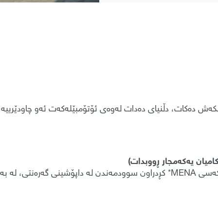
شکەش دەکات، دڵنیای دەدات لەوەی ئۆتۆمبێلەکەت ئەو چاودێرییە 
ە دەست پێدەکات.