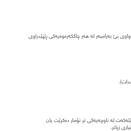
وی بێ بەرامبەر لە هەر چاککەرەوەیەکی ڕێپێدراوی
لەکەت لە ناوچەیەکی تر تۆمار دەکرێت یان
ری زیاتر.