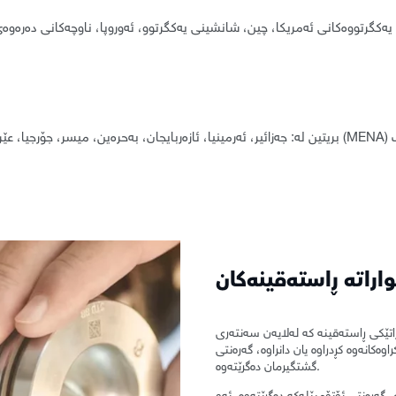
وڵاتانی بەشێک لە ناوچەی باکووری ئەفریقای ڕۆژهەڵاتی ناوەڕاست (MENA) بریتین لە: جەزائیر، ئەرمینیا، ئازەرب
اراتە ڕاستەقینەکان
راتێکی ڕاستەقینە کە لەلایەن سەنتەری
ەکانەوە کڕدراوە یان دانراوە، گەرەنتی
گشتگیرمان دەگرێتەوە.
گەرەنتی ئۆتۆمبێلەکە دەگرێتەوە. ئەو