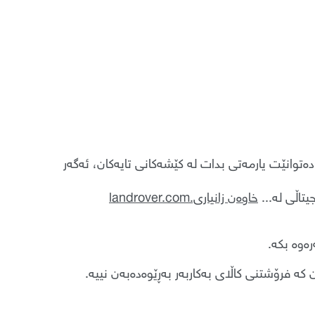
 دەتوانێت یارمەتی بدات لە کێشەکانی تایەکان، ئەگەر
تاڵی لە...
خاوەن زانیاری.landrover.com
رەوە بکە.
ن کە فرۆشتنی کاڵای بەکاربەر بەڕێوەدەبەن نییە.