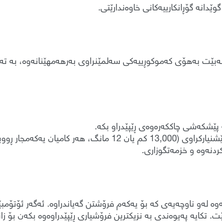
ێدانە گۆڕانکارییەکانی خاوەندارێتی.
بێت بەهۆی کەموکوڕییەکی سەلمێنراوی بەرهەمهێنانەوە، بە تەوا
 پێشکەشی چاککەرەوەی ڕێپێدراو بکە.
ان یەکەمجار ڕووبدات).
ردنەوە و خزمەتگوزاری.
ە لەو ناوچەیەی کە بۆ یەکەم فرۆشتن گەیاندراوە. ئەگەر ئۆتۆمبێ
. تکایە پەیوەندی بە نزیکترین فرۆشیاری ڕێپێدراوەوە بکەن بۆ زانیا