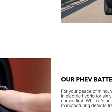
OUR PHEV BATT
For your peace of mind, w
in electric hybrid for si
comes first. While it’s un
manufacturing defects fr