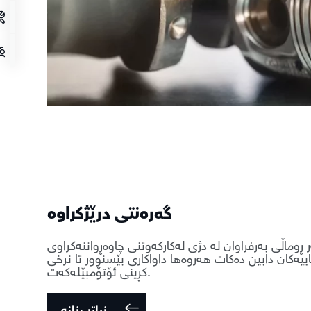
گەرەنتی درێژکراوە
 ڕوماڵی بەرفراوان لە دژی لەکارکەوتنی چاوەڕواننەکراوی
اییەکان دابین دەکات هەروەها داواکاری بێسنوور تا نرخی
کڕینی ئۆتۆمبێلەکەت.
زیاتر بزانە