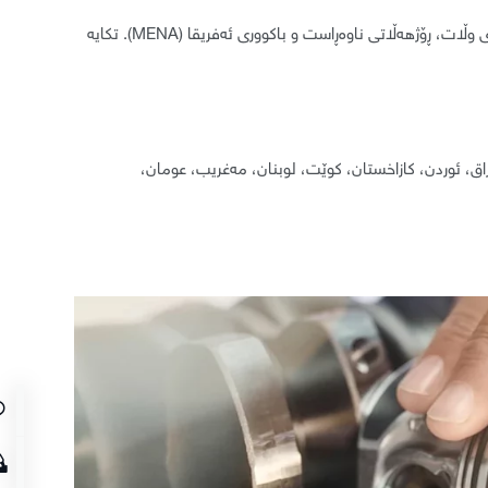
بۆ مەبەستی گەرەنتی، ناوچەکان بەم شێوەیە دیاری کراون: ویلایەتە یەکگرتووەکانی ئەمریکا، چین، شانشینی یەکگرتوو، ئەوروپا، ناوچەکانی دەرەوەی وڵات، ڕۆژهەڵاتی ناوەڕاست و باکووری ئەفریقا (MENA). تکایە
ایجان، بەحرەین، میسر، جۆرجیا، عێراق، ئوردن، کازاخستان، کوێت، لوبنان، مەغریب، عومان،