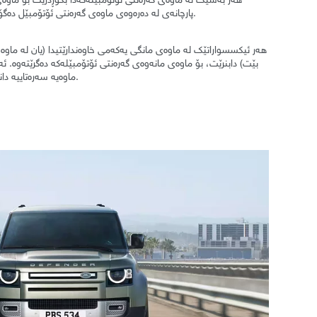
پارچانەی لە دەرەوەی ماوەی گەرەنتی ئۆتۆمبێل دەگۆڕدرێن، گەرەنتی 12 مانگی دەیانگرێتەوە.
بێت) دابنرێت، بۆ ماوەی مانەوەی گەرەنتی ئۆتۆمبێلەکە دەگرێتەوە. ئ
ماوەیە سەرەتاییە دانراون بە گەرەنتی 12 مانگ دەیانگرێتەوە.