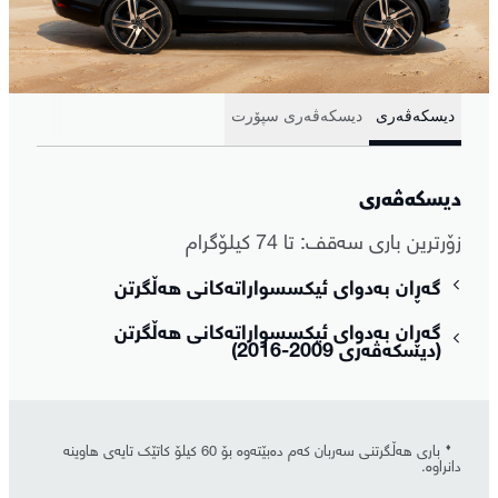
دیسکەڤەری
دیسکەڤەری سپۆرت
دیسکەڤەری
زۆرترین باری سەقف: تا 74 کیلۆگرام
گەڕان بەدوای ئیکسسواراتەکانی هەڵگرتن
گەڕان بەدوای ئیکسسواراتەکانی هەڵگرتن
(دیسکەڤەری 2009-2016)
⬧
باری هەڵگرتنی سەربان کەم دەبێتەوە بۆ 60 کیلۆ کاتێک تایەی هاوینە
دانراوە.