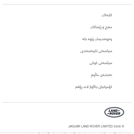
کارەکان
مەرج و ڕێساکان
پەیوەندیمان پێوە بکە
سیاسەتی تایبەتمەندی
سیاسەتی کوکی
نەخشەی ماڵپەڕ
کۆمپانیای جاگوار لاند ڕۆڤەر
© JAGUAR LAND ROVER LIMITED 2026.
Iraq, Sardar Trading and Sardar Trading Agencies and General Trading