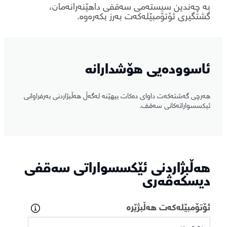
بە چەندین سیستەمی سەقفی داهێنەرانەمان،
گشتگیری ئۆتۆمبێلەکەت بەرز بکەرەوە.
ئاسوودەیی هۆشدارانە
هەرچی گەشتەکەت داوای دەکات بیهێنە لەگەڵ هەڵبژاردنی بەرفراوانی
ئیکسسواراتەکانی سەقف.
هەڵبژاردنی ئێکسسواراتی سەقفی
دیسکەڤەری
ئۆتۆمبێلەکەت هەڵبژێرە