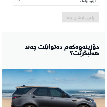
ئۆتۆمبێلەکە
پێمی نیشان بدە
دۆزینەوەکەم دەتوانێت چەند
هەڵبگرێت؟