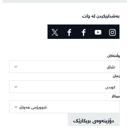
بەشداریکردن لە چات
وڵاتەکان
عێراق
زمان
کوردی
بریکار
شوورۆمی هەولێر
دۆزینەوەی بریکارێک