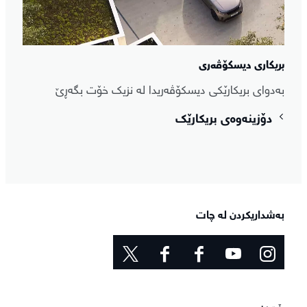
بریکاری دیسکۆڤەری
بەدوای بریکارێکی دیسکۆڤەریدا لە نزیک خۆت بگەڕێ
دۆزینەوەی بریکارێک
بەشداریکردن لە چات