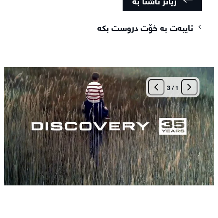
تایبەت بە خۆت دروست بکە
3
/
1