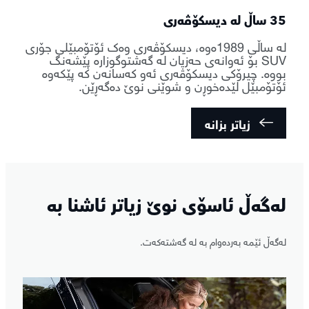
35 ساڵ لە دیسکۆڤەری
لە ساڵی 1989ەوە، دیسکۆڤەری وەک ئۆتۆمبێلی جۆری
SUV بۆ ئەوانەی حەزیان لە گەشتوگوزارە پێشەنگ
بووە. چیرۆکی دیسکۆڤەری ئەو کەسانەن کە پێکەوە
ئۆتۆمبێل لێدەخوڕن و شوێنی نوێ دەگەڕێن.
زیاتر بزانە
لەگەڵ ئاسۆی نوێ زیاتر ئاشنا بە
لەگەڵ ئێمە بەردەوام بە لە گەشتەکەت.