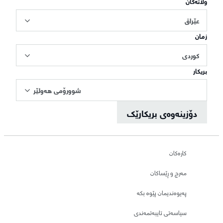
وڵاتەکان
عێراق
زمان
کوردی
بریکار
شوورۆمی هەولێر
دۆزینەوەی بریکارێک
کارەکان
مەرج و ڕێساکان
پەیوەندیمان پێوە بکە
سیاسەتی تایبەتمەندی