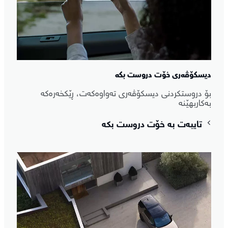
دیسکۆڤەری خۆت دروست بکە
بۆ دروستکردنی دیسکۆڤەری تەواوەکەت، ڕێکخەرەکە
بەکاربهێنە
تایبەت بە خۆت دروست بکە