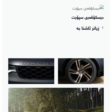
دیسکۆڤەری سپۆرت
زیاتر ئاشنا بە