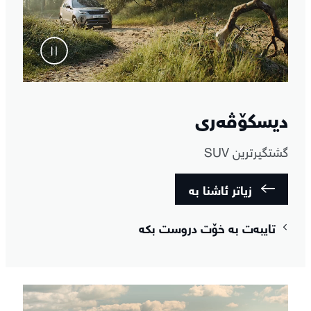
دیسکۆڤەری
گشتگیرترین SUV
زیاتر ئاشنا بە
تایبەت بە خۆت دروست بکە