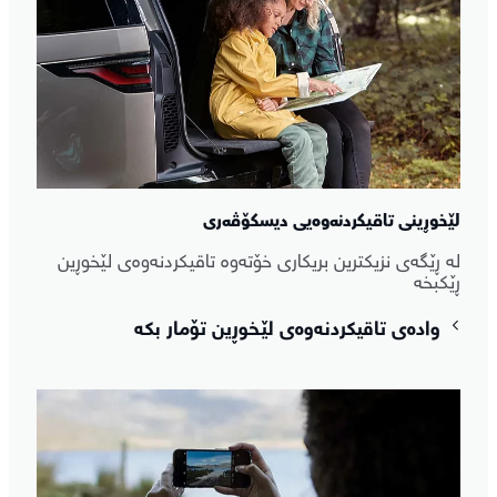
لێخوڕینی تاقیکردنەوەیی دیسکۆڤەری
لە ڕێگەی نزیکترین بریکاری خۆتەوە تاقیکردنەوەی لێخوڕین
ڕێکبخە
وادەی تاقیکردنەوەی لێخوڕین تۆمار بکە