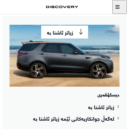
هەرگیز واز لە گەشتکردن بە
دیسکۆڤەری مەهێنە
زیاتر ئاشنا بە
دیسکۆڤەری
زیاتر ئاشنا بە
لەگەڵ جوانکاریەکانی ئێمە زیاتر ئاشنا بە