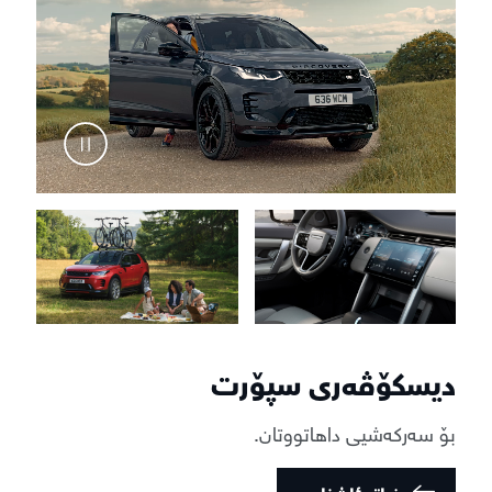
دیسکۆڤەری سپۆرت
بۆ سەرکەشیی داهاتووتان.
زیاتر ئاشنا بە