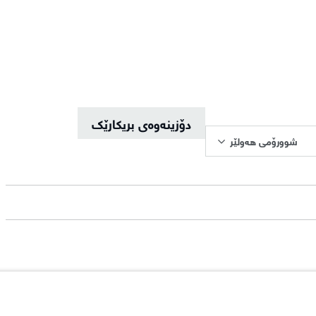
دۆزینەوەی بریکارێک
شوورۆمی هەولێر