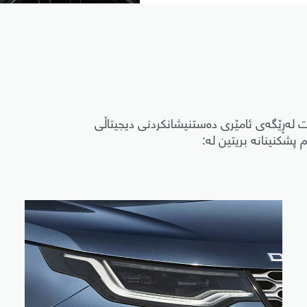
 لەڕێگەی ئامێری دەستنیشانکردنی دیجیتاڵی
پشکنینانە بریتین لە: