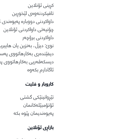
کڕینی ئۆنلاین
تاقیکردنەوەی لێخوڕین
داواکردنی دووبارە پەیوەندی 
چۆنیەتی داواکردنی ئۆنلاین
داواکردنی برۆچەر
نوێ: دیزڵ، بەنزین یان هایبرید
دیفێندەری بەکارهاتووی پەسە
دیسکەڤەریی بەکارهاتووی پە
ئاگادارم بکەوە
کاروبار و فلیت
تێڕوانینێکی گشتی
ئۆتۆمبێلەکانمان
پەیوەندیمان پێوە بکە
بازاڕی ئۆنلاین