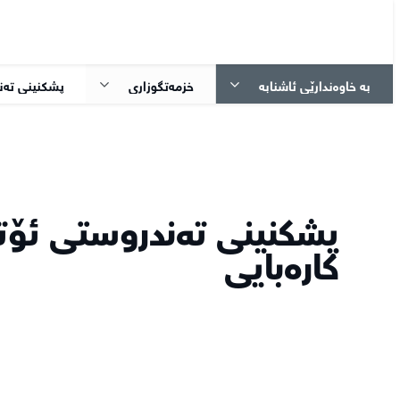
بە خاوەندارێی ئاشنابە
خزمەتگوزاری
پشکنینی تەند
پشکنینی تەندروستی ئۆت
کارەبایی