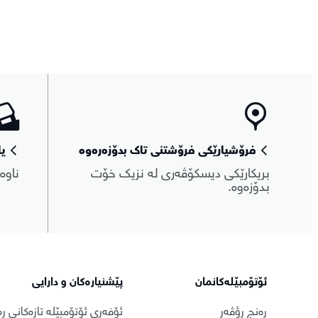
فرۆشیارێکی فرۆشتنی تاک بدۆزەرەوە
یا
بریکارێکی دیسکۆڤەری لە نزیک خۆت
ناوە
بدۆزەوە.
ئۆتۆمبێلەکانمان
پێشنیارەکان و دارایی
ڕەنج ڕؤڤەر
ئۆفەری ئۆتۆمبێلە تازەکانی ڕ