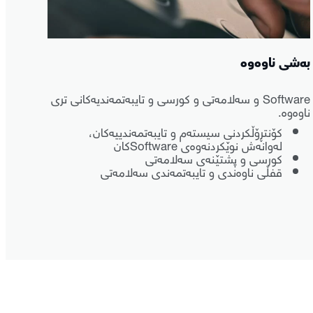
بەشی ناوەوە
Software و سەلامەتی و کورسی و تایبەتمەندیەکانی تری
ناوەوە.
کۆنتڕۆڵکردنی سیستەم و تایبەتمەندییەکان،
لەوانەش نوێکردنەوەی Softwareکان
کورسی و پشتێنەی سەلامەتی
قفڵی ناوەندی و تایبەتمەندی سەلامەتی