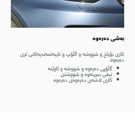
بەشی دەرەوە
کاری بۆیاخ و شووشە و گڵۆپ و تایبەتمەندیەکانی تری
دەرەوە.
گڵۆپی دەرەوە و شووشە و ئاوێنە
تیغی سرینەوە و شووشتن
کاری لاشەی دەرەوەی دەرەوە