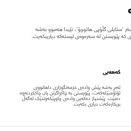
ەر 'ستایلی گڵۆپی هاتوچۆ’، تێیدا هەموو بەشە
نەی کە پێویستن لە سەرەوەی لیستەکە دیاریبکەیت.
کەهەبی
ئەم بەشە پێش وادەی خزمەتگوزاری داهاتووی
ئۆتۆمبێلەکەت، پێویستی بە چاکڕاگرتن یان چاککردنەوە
دەبێت. پێشنیار دەکەین وادەی چاوپێکەوتنێک لەگەڵ
بریکارەکەت دیاری بکەیت.