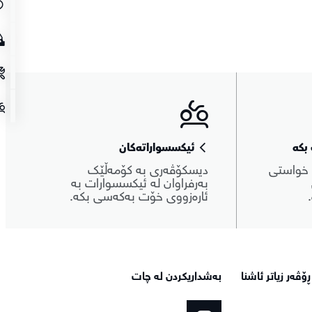
بکە
ئیکسسواراتەکان
 خواستی
دیسکۆڤەری بە کۆمەڵێک
بەرفراوان لە ئیکسسوارات بە
ئارەزووی خۆت بەکەسی بکە.
ۆڤەر زیاتر ئاشنا
بەشداریکردن لە چات