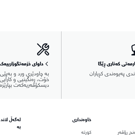
رمەتی کەناری ڕێگا
داوای خزمەتگوزارییەک 
ندی پەیوەندی کڕیاران
بە چاودێری ورد و بەپێی
خۆت، ڕەنگینیی و کارایی
دیسکۆڤەریەکەت بپارێزە.
خاوەنداری
لەگەڵ لاند ڕ
بە
ەنج ڕۆڤەر
کورتە