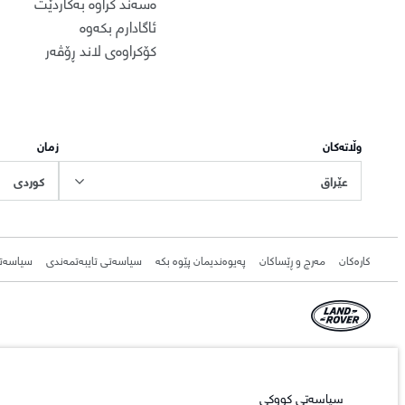
ەسەند کراوە بەکاردێت
ئاگادارم بکەوە
کۆکراوەی لاند ڕۆڤەر
وڵاتەکان
زمان
عێراق
کوردی
کارەکان
مەرج و ڕێساکان
پەیوەندیمان پێوە بکە
سیاسەتی تایبەتمەندی
سیاسەت
© JAGUAR LAND ROVER LIMITED 2026.
Iraq, Sardar Trading and Sardar Trading Agencies and General Trading
سیاسەتی کووکی