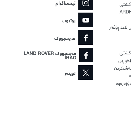
ئینستاگرام
 گشتی
یوتیوب
لاند ڕۆڤەر
فەیسبووک
 گشتی
فەیسبووک LAND ROVER
IRAQ
ێخوڕین
ەشتکردن
تویتەر
ۆزەرەوە