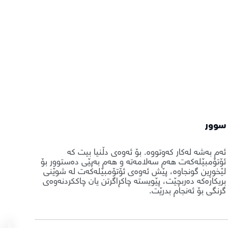
سوور
ئەم بەشە لەکار کەوتووە. بۆ ئەوەی دڵنیا بیت کە
ئۆتۆمبێلەکەت هەم سەلامەتە و هەم بەپێی دەستوور بۆ
لێخوڕین گونجاوە، پێش ئەوەی ئۆتۆمبێلەکەت لە شوێنی
بریکارەکە دەربچێت، پێویستە چاکڕاگرتن یان چاککردنەوەی
گرنگی بۆ ئەنجام بدرێت.