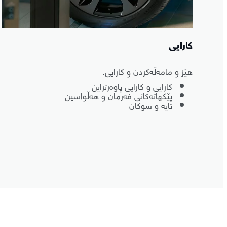
کارایی
هێز و مامەڵەکردن و کارایی.
کارایی و کارایی پاوەرتراین
پێکهاتەکانی فەرمان و هەڵواسین
تایە و سوکان