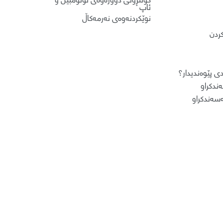
ئاپ
نوێکردنەوەی نەرمەکاڵ
کردن
ی پێوه‌ندیدار؟
ندکراو
سەندکراو