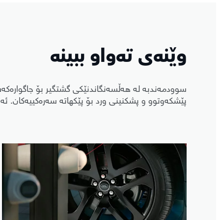
وێنەی تەواو ببینە
سوودمەندبە لە هەڵسەنگاندنێکی گشتگیر بۆ جاگوارەکەت
پێشکەوتوو و پشکنینی ورد بۆ پێکهاتە سەرەکییەکان. ئەم 