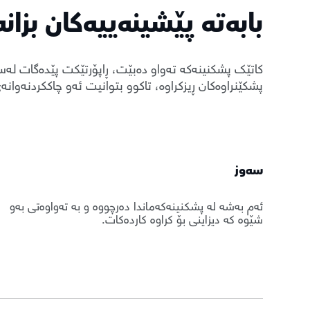
بابەتە پێشینەییەکان بزانە
کاتێک پشکنینەکە تەواو دەبێت، ڕاپۆرتێکت پێدەگات لەس
پشکێنراوەکان ڕیزکراوە، تاکوو بتوانیت ئەو چاککردنەوا
سەوز
ئەم بەشە لە پشکنینەکەماندا دەرچووە و بە تەواوەتی بەو
شێوە کە دیزاینی بۆ کراوە کاردەکات.