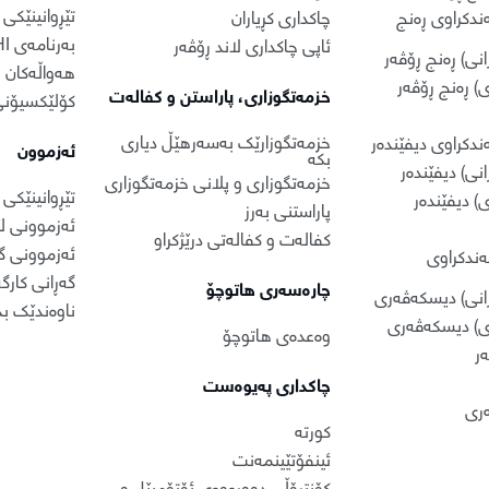
تێڕوانینێکی
دکراوی ڕەنج
چاکداری کڕیاران
بەرنامەی ARDHI
ئاپی چاکداری لاند ڕۆڤەر
نی) ڕەنج ڕۆڤەر
هەواڵەکان
) ڕەنج ڕۆڤەر
خزمەتگوزاری، پاراستن و کفالەت
کۆلێکسیۆنی 
خزمەتگوزارێک بەسەرهێڵ دیاری
کراوی دیفێندەر
ئەزموون
بکە
نی) دیفێندەر
خزمەتگوزاری و پلانی خزمەتگوزاری
تێڕوانینێکی
) دیفێندەر
پاراستنی بەرز
ئەزموونی ل
کفالەت و کفالەتی درێژکراو
ئەزموونی گ
ندکراوی
گەڕانی کارگە
چارەسەری هاتوچۆ
رانی) دیسکەڤەری
ناوەندێک بد
ی) دیسکەڤەری
وەعدەی هاتوچۆ
ەر
چاکداری پەیوەست
ەری
کورتە
ئینفۆتێینمەنت
کۆنتڕۆڵی دوورەوەی ئۆتۆمبێل و