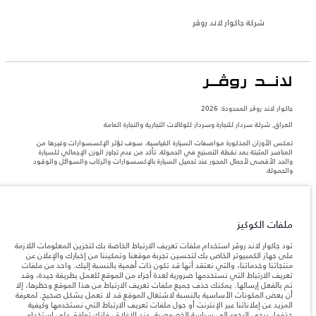
شركة جاكوار لاند روڤر
جاكوار لاند روڨر المحدودة: 2026
العراق, شركة سردار للتجارة وسردار للوكالات التجارية والتجارة العامة
تعكس الأوزان المذكورة مواصفات السيارة القياسية. سوف تؤثر الإكسسوارات وغيرها من
العناصر المثبتة بعد نقطة التصنيع في الحمولة. تأكد من عدم تجاوز الوزن الإجمالي للسيارة
والحد الأقصى لأحمال المحور عند تحميل السيارة بالإكسسوارات والركاب والسوائل والوقود
والحمولة.
المعلومات والمواصفات والأسعار والألوان المذكورة على هذا الموقع قد تختلف من بلد إلى
آخر، كما أنّها قد تتغير بدون إشعار مسبق. الرجاء التواصل مع وكيلنا المحلي للتأكد من توفّرها
والتحقق من الأسعار.
ملفات الكوكيز
إن النقص العالمي في أشباه الموصلات يؤثر حاليًا
ملاحظة مهمة حول الصور والمواصفات.
تود جاكوار لاند روڤر استخدام ملفات تعريف الارتباط الخاصة بك لتخزين المعلومات اللازمة
في مواصفات تصميم السيارات وتوفر الخيارات وتوقيتات التصاميم. هذا ظرف ديناميكي
على جهاز الكمبيوتر الخاص بك لتحسين تجربة موقعنا وتمكيننا من إخبارك والإعلان عن
للغاية، ونتيجة لذلك، قد لا تمثّل الصور المستخدَمة ضمن موقع الويب حاليًا المواصفات الحالية
منتجاتنا وخدماتنا، والتي نعتقد أنها قد تكون ذات أهمية بالنسبة إليك. واحد من ملفات
بالكامل بالنسبة إلى الميزات والخيارات والحلية ومجموعات الألوان. يرجى استشارة وكيلك الذي
تعريف الارتباط التي نستخدمها ضرورية لعدة أجزاء من الموقع للعمل بطريقة جيدة، وقد
سيتمكّن من تأكيد أي تقييدات حالية معك للسماح لك باتخاذ قرار مدروس
تم بالفعل إرسالها. يمكنك حذف جميع ملفات تعريف الارتباط من هذا الموقع وحظرها، إلا
الأرقام المقدمة هي نتيجة لاختبارات المصنع الرسمية وفقاً لتشريعات الاتحاد الأوروبي. قد
أن بعض المكونات الأساسية بالنسبة لاشتغال الموقع قد لا تعمل بشكل صحيح. لمعرفة
يتباين استهلك الوقود الفعلي للمركبة عن ذلك المتحقق في تلك الاختبارات كما أن هذه
المزيد عن إعلاناتنا عبر الإنترنت أو حول ملفات تعريف الارتباط التي نستخدمها وكيفية
الأرقام بغرض المقارنة فحسب.
حذفها، يرجى الرجوع إلى
سياسة الخصوصية
. عند الإغلاق، فإنك توافق على استخدام