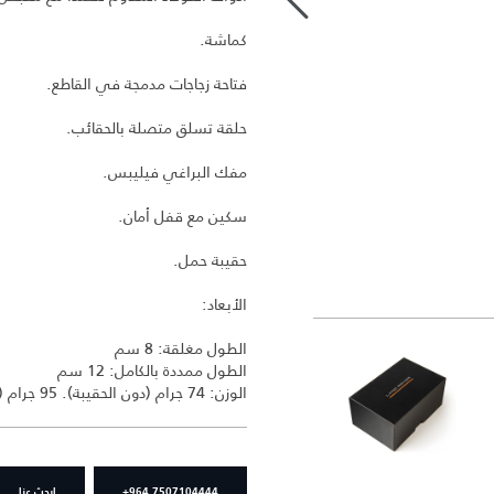
كماشة.
فتاحة زجاجات مدمجة في القاطع.
حلقة تسلق متصلة بالحقائب.
مفك البراغي فيليبس.
سكين مع قفل أمان.
حقيبة حمل.
الأبعاد:
الطول مغلقة: 8 سم
الطول ممددة بالكامل: 12 سم
الوزن: 74 جرام (دون الحقيبة). 95 جرام (مع الحقيبة)
+964 7507104444
ابحث عنا