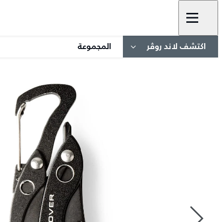
اكتشف لاند روڤر
المجموعة