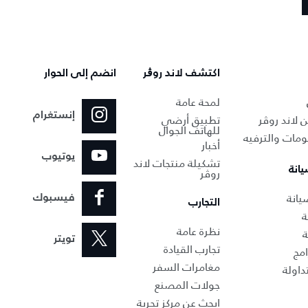
اكتشف لاند روڨر
انضم إلى الحوار
لمحة عامة
إنستغرام
 لاند روڤر
تطبيق أرضي
للهاتف الجوال
ومات والترفيه
أخبار
يوتيوب
تشكيلة منتجات لاند
يانة
روڤر
انة‎
فيسبوك
التجارب
ة
نظرة عامة
ة
تويتر
تجارب القيادة
امج
مغامرات السفر
داولة
جولات المصنع
ابحث عن مركز تجربة