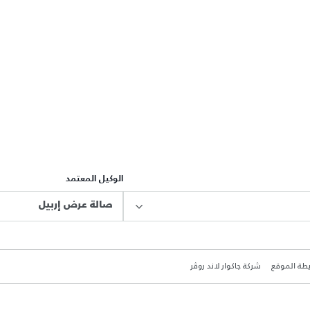
الوكيل المعتمد
صالة عرض إربيل
طة الموقع
شركة جاكوار لاند روڤر