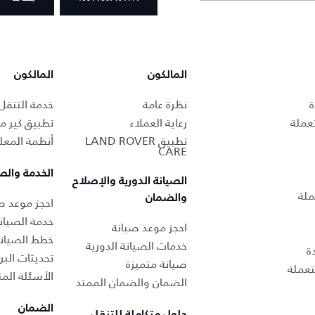
المالكون
المالكون
ة
نظرة عامة
خدمة التنقل
عملة
رعاية العملاء
تطبيق كير من
تطبيق LAND ROVER
أنظمة المعل
CARE
الخدمة والص
الصيانة الدورية والإصلاح
ملة
والضمان
احجز موعد صي
خدمة الصيان
احجز موعد صيانة
خطط الصيان
خدمات الصيانة الدورية
ة
تحديثات البر
صيانة متميزة
عملة
الأسئلة المت
الضمان والضمان الممتد
الضمان
حلول متكاملة للتنقل