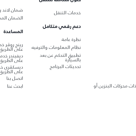
ضمان لاند ر
خدمات التنقل
الضمان الممد
دعم رقمي متكامل
المساعدة
نظرة عامة
رينج روڤر خ
نظام المعلومات والترفيه
على الطريق
تطبيق التحكم عن بعد
ديفيندر خدم
بالسيارة
على الطريق
تحديثات البرنامج
ديسكڤري خد
على الطريق
اتصل بنا
ذات محركات البنزين أو
ابحث عنا