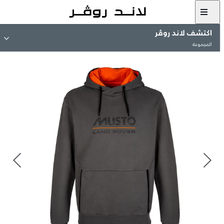
اكتشف لاند روڤر
المجموعة