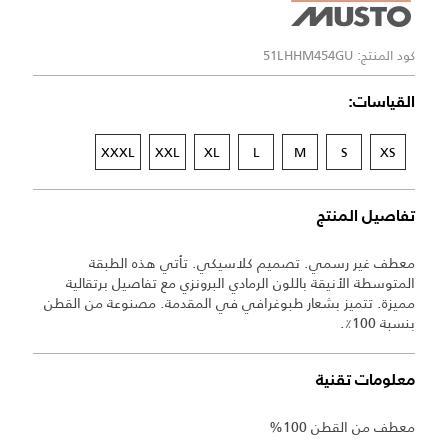
كود المنتج: 51LHHM454GU
القياسات:
XXXL
XXL
XL
L
M
S
XS
تفاصيل المنتج
معطف غير رسمي. تصميم كلاسيكي. تأتي هذه الطبقة
المتوسطة الأنيقة باللون الرمادي البرونزي مع تفاصيل برتقالية
مميزة. تتميز بشعار طبوغرافي في المقدمة. مصنوعة من القطن
بنسبة 100٪.
معلومات تقنية
معطف من القطن 100%