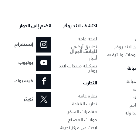
اكتشف لاند روڨر
انضم إلى الحوار
لمحة عامة
إنستغرام
 لاند روڤر
تطبيق أرضي
للهاتف الجوال
ومات والترفيه
أخبار
يوتيوب
تشكيلة منتجات لاند
يانة
روڤر
انة‎
فيسبوك
التجارب
ة
نظرة عامة
ة
تويتر
تجارب القيادة
امج
مغامرات السفر
داولة
جولات المصنع
ابحث عن مركز تجربة