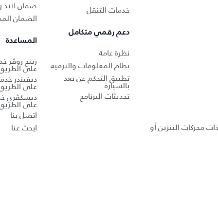
ضمان لاند ر
خدمات التنقل
الضمان الممد
دعم رقمي متكامل
المساعدة
نظرة عامة
رينج روڤر خ
نظام المعلومات والترفيه
على الطريق
تطبيق التحكم عن بعد
ديفيندر خدم
بالسيارة
على الطريق
تحديثات البرنامج
ديسكڤري خد
على الطريق
اتصل بنا
ذات محركات البنزين أو
ابحث عنا