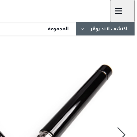
اكتشف لاند روڤر
المجموعة