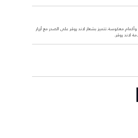
وأكمام معكوسة.تتميز بشعار لاند روڤر على الصدر مع أزرار
ة لاند روڤر.