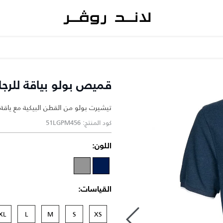
قميص بولو بياقة للرجا
تيشيرت بولو من القطن البيكية مع ياقة
كود المنتج: 51LGPM456
اللون:
القياسات:
XL
L
M
S
XS