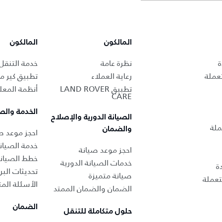
المالكون
المالكون
ة
نظرة عامة
خدمة التنقل
عملة
رعاية العملاء
تطبيق كير من
تطبيق LAND ROVER
أنظمة المعل
CARE
الخدمة والص
الصيانة الدورية والإصلاح
ملة
والضمان
احجز موعد صي
خدمة الصيان
احجز موعد صيانة
خطط الصيان
خدمات الصيانة الدورية
ة
تحديثات البر
صيانة متميزة
عملة
الأسئلة المت
الضمان والضمان الممتد
الضمان
حلول متكاملة للتنقل