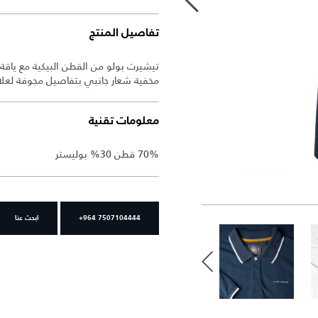
تفاصيل المنتج
تيشيرت بولو من القطن البيكية مع ياقة 
مخفية شعار جانبي بتفاصيل مجوفة لعلام
معلومات تقنية
70% قطن 30% بوليستر
+964 7507104444
ابحث عنا