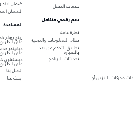
ضمان لاند ر
خدمات التنقل
الضمان الممد
دعم رقمي متكامل
المساعدة
نظرة عامة
رينج روڤر خ
نظام المعلومات والترفيه
على الطريق
تطبيق التحكم عن بعد
ديفيندر خدم
بالسيارة
على الطريق
تحديثات البرنامج
ديسكڤري خد
على الطريق
اتصل بنا
ذات محركات البنزين أو
ابحث عنا