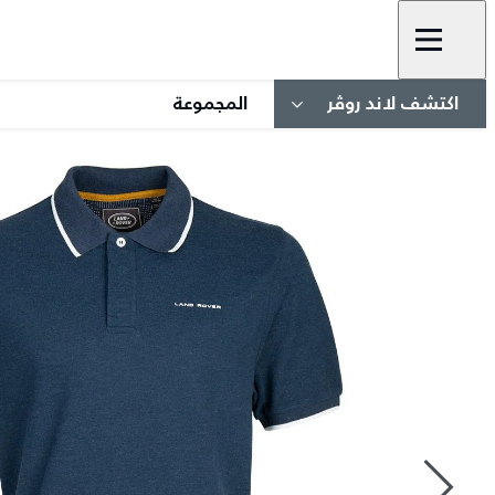
اكتشف لاند روڤر
المجموعة