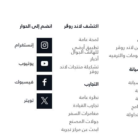
اكتشف لاند روڨر
انضم إلى الحوار
لمحة عامة
إنستغرام
 لاند روڤر
تطبيق أرضي
للهاتف الجوال
ومات والترفيه
أخبار
يوتيوب
تشكيلة منتجات لاند
يانة
روڤر
انة‎
فيسبوك
التجارب
ة
نظرة عامة
ة
تويتر
تجارب القيادة
امج
مغامرات السفر
داولة
جولات المصنع
ابحث عن مركز تجربة