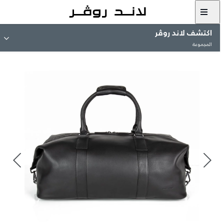
اكتشف لاند روڤر
المجموعة