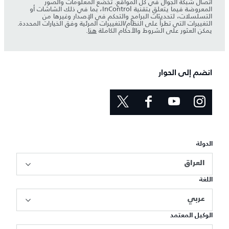
اتصال شبكة الجوّال في كل المواقع. تخضع المعلومات والصور
المعروضة فيما يتعلق بتقنية InControl، بما في ذلك الشاشات أو
التسلسلات، لتحديثات البرامج والتحكم في الإصدار وغيرها من
التغييرات التي تطرأ على النظام/التغييرات المرئية وفق الخيارات المحددة.
يمكن العثور على الشروط والأحكام الكاملة
هنا
.
انضم إلى الحوار
الدولة
العراق
اللغة
عربي
الوكيل المعتمد