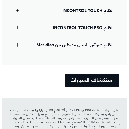
نظام INCONTROL TOUCH
نظام INCONTROL TOUCH PRO
نظام صوتي رقمي محيطي من Meridian
استكشاف السيارات
تظل ميزات أنظمة Pivi وPivi Pro وInControl وخياراتها وخدمات الجهات
الخارجية وتوفرها معتمدة على السوق - تحقَّق مع وكيل لاند روڤر لمعرفة
مدى التوفر في السوق المحلية والشروط الكاملة. تتطلب بعض الميزات
استخدام بطاقة SIM ملائمة مع عقد بيانات مناسب، ما يتطلب اشتراكاً
آخر بعد مرور المدة الأولية التي يخبرك بها الوكيل. لا يمكن ضمان توفر