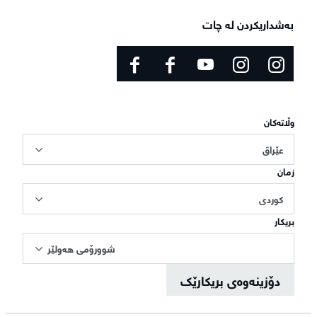
بەشداریکردن لە چات
وڵاتەکان
عێراق
زمان
کوردی
بریکار
شوورۆمی هەولێر
دۆزینەوەی بریکارێک