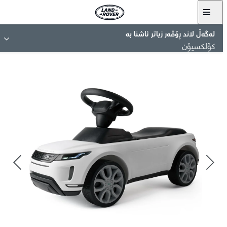
لەگەڵ لاند ڕۆڤەر زیاتر ئاشنا بە
کۆلکسیۆن