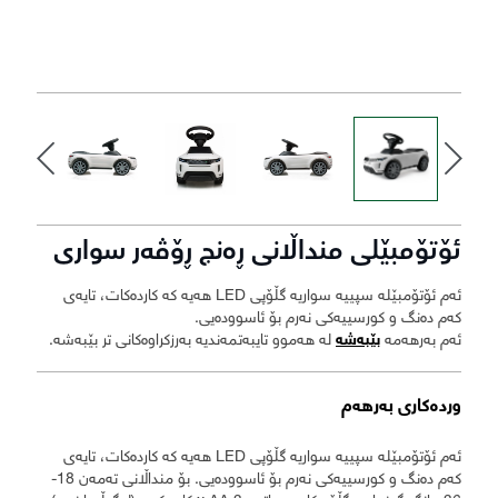
ئۆتۆمبێلی منداڵانی ڕەنج ڕۆڤەر سواری
ئەم ئۆتۆمبێلە سپییە سواریە گڵۆپی LED هەیە کە کاردەکات، تایەی
کەم دەنگ و کورسییەکی نەرم بۆ ئاسوودەیی.
ئەم بەرهەمە
بێبەشە
لە هەموو تایبەتمەندیە بەرزکراوەکانی تر بێبەشە.
وردەکاری بەرهەم
ئەم ئۆتۆمبێلە سپییە سواریە گڵۆپی LED هەیە کە کاردەکات، تایەی
کەم دەنگ و کورسییەکی نەرم بۆ ئاسوودەیی. بۆ منداڵانی تەمەن 18-
36 مانگ گونجاوە. گڵۆپەکان بە پاتری 3 x AA کاردەکەن (لەگەڵیدا نییە).