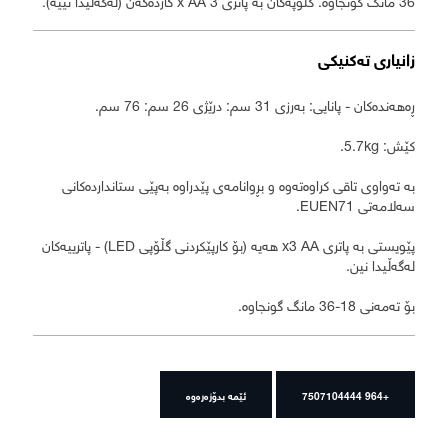
زانیاری تەکنیکی
ڕەهەندەکان - پانایی: بەرزی 31 سم: درێژی 26 سم: 76 سم.
کێش: 5.7kg.
بە تەواوی تاقی کراوەتەوە و بڕوانامەی پێدراوە بەپێی ستانداردەکانی
سەلامەتی EUEN71.
پێویستی بە پاتری x3 AA هەیە (بۆ کارپێکردنی گڵۆپی LED) - پاترییەکان
لەگەڵیدا نین.
بۆ تەمەنی 18-36 مانگ گونجاوە.
+964 7507104444
ئێمە بدۆزەرەوە