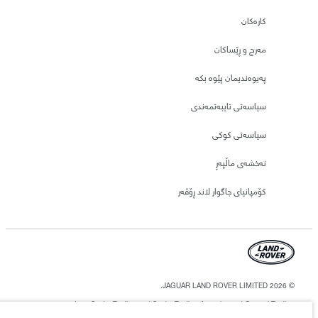
کارەکان
مەرج و ڕێساکان
پەیوەندیمان پێوە بکە
سیاسەتی تایبەتمەندی
سیاسەتی کوکی
نەخشەی ماڵپەڕ
کۆمپانیای جاگوار لاند ڕۆڤەر
© JAGUAR LAND ROVER LIMITED 2026.
Iraq, Sardar Trading and Sardar Trading Agencies and General Trading