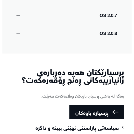
OS 2.0.7
OS 2.0.8
پرسیارێکتان هەیە دەربارەی
زانیارییەکانی ڕەنج ڕۆڤەرەکەت؟
ڕەنگە لە بەشی پرسیارە باوەکان وەڵامەکەت هەبێت.
پرسیارە باوەکان
سیاسەتی پاراستنی نهێنی ببینە و داگرە