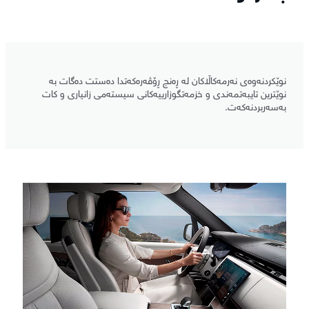
نوێکردنەوەی نەرمەکاڵاکان لە ڕەنج ڕۆڤەرەکەتدا دەستت دەگات بە
نوێترین تایبەتمەندی و خزمەتگوزارییەکانی سیستەمی زانیاری و کات
بەسەربردنەکەت.