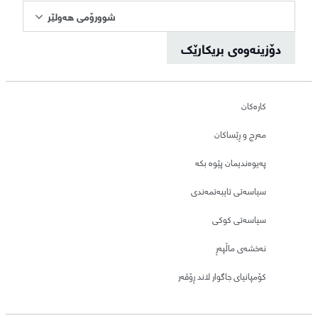
شوورۆمی هەولێر
دۆزینەوەی بریکارێک
کارەکان
مەرج و ڕێساکان
پەیوەندیمان پێوە بکە
سیاسەتی تایبەتمەندی
سیاسەتی کوکی
نەخشەی ماڵپەڕ
کۆمپانیای جاگوار لاند ڕۆڤەر