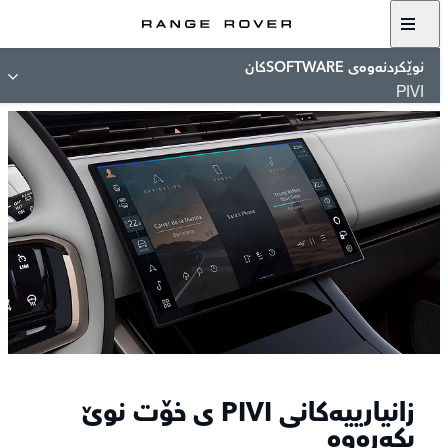
نوێکردنەوەی SOFTWAREکان
PIVI
زانیارییەکانی PIVI ی خۆت نوێ
بکەرەوە