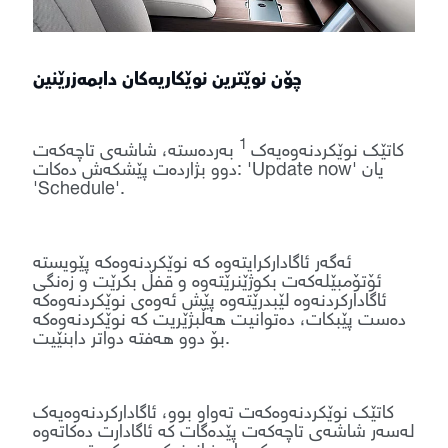
چۆن نوێترین نوێکاریەکان دابمەزرێنین
1
کاتێک نوێکردنەوەیەک
بەردەستە، شاشەی تاچەکەت
دوو بژاردەت پێشکەش دەکات: 'Update now' یان
'Schedule'.
ئەگەر ئاگادارکرایتەوە کە نوێکردنەوەکە پێویستە
ئۆتۆمبێلەکەت بکوژێنرێتەوە و قفڵ بکرێت و زەنگی
ئاگادارکردنەوە لێبدرێتەوە پێش ئەوەی نوێکردنەوەکە
دەست پێبکات، دەتوانیت هەڵبژێریت کە نوێکردنەوەکە
بۆ دوو هەفتە دواتر دابنێیت.
کاتێک نوێکردنەوەکەت تەواو بوو، ئاگادارکردنەوەیەک
لەسەر شاشەی تاچەکەت پێدەگات کە ئاگادارت دەکاتەوە
کە دامەزراندنەکە سەرکەوتوو بووە.