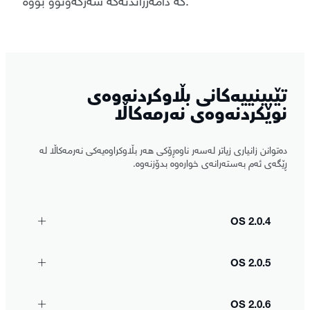
تێبینییەکانی بڵاوکردنەوەی
نوێکردنەوەی نەرمەکاڵا
دەتوانن زانیاری زیاتر لەسەر ناوەڕۆکی هەر بڵاوکراوەیەکی نەرمەکاڵا لە
ڕێگەی ئەم بەستەرانەی خوارەوە بدۆزنەوە.
OS 2.0.4
OS 2.0.5
OS 2.0.6