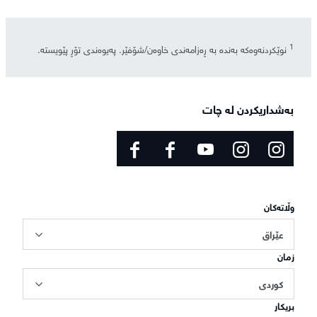
1
نوێکردنەوەکە بەندە بە ڕەزامەندی خاوەن/شۆفێر. پەیوەندی تۆڕ پێویستە.
بەشداریکردن لە چات
وڵاتەکان
عێراق
زمان
کوردی
بریکار