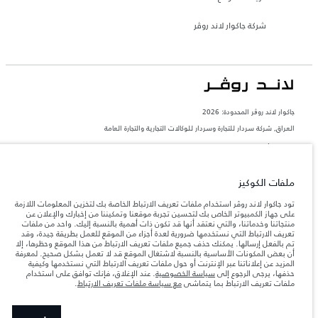
شركة جاكوار لاند روڤر
جاكوار لاند روڨر المحدودة: 2026
العراق, شركة سردار للتجارة وسردار للوكالات التجارية والتجارة العامة
تعكس الأوزان المذكورة مواصفات السيارة القياسية. سوف تؤثر الإكسسوارات وغيرها من
العناصر المثبتة بعد نقطة التصنيع في الحمولة. تأكد من عدم تجاوز الوزن الإجمالي للسيارة
والحد الأقصى لأحمال المحور عند تحميل السيارة بالإكسسوارات والركاب والسوائل والوقود
والحمولة.
ملفات الكوكيز
تود جاكوار لاند روڤر استخدام ملفات تعريف الارتباط الخاصة بك لتخزين المعلومات اللازمة
المعلومات والمواصفات والأسعار والألوان المذكورة على هذا الموقع قد تختلف من بلد إلى
على جهاز الكمبيوتر الخاص بك لتحسين تجربة موقعنا وتمكيننا من إخبارك والإعلان عن
آخر، كما أنّها قد تتغير بدون إشعار مسبق. الرجاء التواصل مع وكيلنا المحلي للتأكد من توفّرها
منتجاتنا وخدماتنا، والتي نعتقد أنها قد تكون ذات أهمية بالنسبة إليك. واحد من ملفات
والتحقق من الأسعار.
تعريف الارتباط التي نستخدمها ضرورية لعدة أجزاء من الموقع للعمل بطريقة جيدة، وقد
إن النقص العالمي في أشباه الموصلات يؤثر حاليًا
تم بالفعل إرسالها. يمكنك حذف جميع ملفات تعريف الارتباط من هذا الموقع وحظرها، إلا
ملاحظة مهمة حول الصور والمواصفات.
في مواصفات تصميم السيارات وتوفر الخيارات وتوقيتات التصاميم. هذا ظرف ديناميكي
أن بعض المكونات الأساسية بالنسبة لاشتغال الموقع قد لا تعمل بشكل صحيح. لمعرفة
للغاية، ونتيجة لذلك، قد لا تمثّل الصور المستخدَمة ضمن موقع الويب حاليًا المواصفات الحالية
المزيد عن إعلاناتنا عبر الإنترنت أو حول ملفات تعريف الارتباط التي نستخدمها وكيفية
بالكامل بالنسبة إلى الميزات والخيارات والحلية ومجموعات الألوان. يرجى استشارة وكيلك الذي
حذفها، يرجى الرجوع إلى
سياسة الخصوصية
. عند الإغلاق، فإنك توافق على استخدام
سيتمكّن من تأكيد أي تقييدات حالية معك للسماح لك باتخاذ قرار مدروس
ملفات تعريف الارتباط بما يتماشى
مع سياسة ملفات تعريف الارتباط
.
الأرقام المقدمة هي نتيجة لاختبارات المصنع الرسمية وفقاً لتشريعات الاتحاد الأوروبي. قد
يتباين استهلك الوقود الفعلي للمركبة عن ذلك المتحقق في تلك الاختبارات كما أن هذه
الأرقام بغرض المقارنة فحسب.