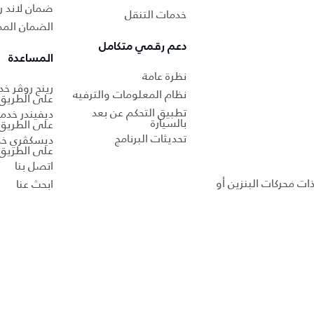
ضمان لاند ر
خدمات التنقل
الضمان الممد
دعم رقمي متكامل
المساعدة
نظرة عامة
رينج روڤر خ
نظام المعلومات والترفيه
على الطريق
تطبيق التحكم عن بعد
ديفيندر خدم
بالسيارة
على الطريق
تحديثات البرنامج
ديسكڤري خد
على الطريق
اتصل بنا
ذات محركات البنزين أو
ابحث عنا