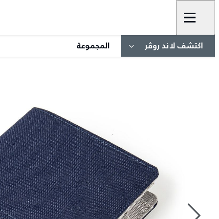
اكتشف لاند روڤر
المجموعة