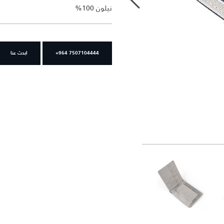
نيلون 100%
+964 7507104444
ابحث عنا