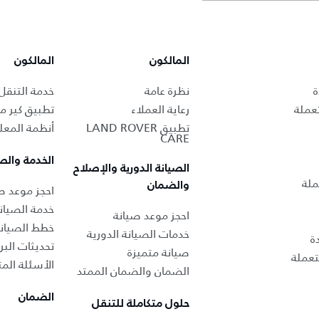
المالكون
المالكون
ة
نظرة عامة
خدمة التنقل
عملة
رعاية العملاء
تطبيق كير من
تطبيق LAND ROVER
أنظمة المعل
CARE
الخدمة والص
الصيانة الدورية والإصلاح
ملة
والضمان
احجز موعد صي
خدمة الصيان
احجز موعد صيانة
خطط الصيان
خدمات الصيانة الدورية
ة
تحديثات البر
صيانة متميزة
عملة
الأسئلة المت
الضمان والضمان الممتد
الضمان
حلول متكاملة للتنقل