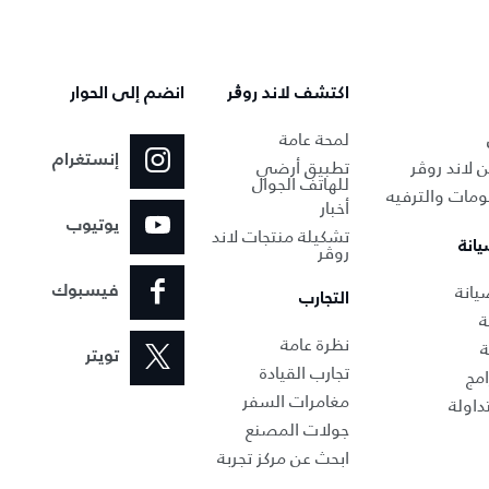
اكتشف لاند روڨر
انضم إلى الحوار
لمحة عامة
إنستغرام
 لاند روڤر
تطبيق أرضي
للهاتف الجوال
ومات والترفيه
أخبار
يوتيوب
تشكيلة منتجات لاند
يانة
روڤر
انة‎
فيسبوك
التجارب
ة
نظرة عامة
ة
تويتر
تجارب القيادة
امج
مغامرات السفر
داولة
جولات المصنع
ابحث عن مركز تجربة